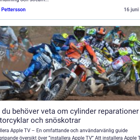
e Pettersson
16 juni
t du behöver veta om cylinder reparationer
orcyklar och snöskotrar
allera Apple TV – En omfattande och användarvänlig guide
ripande översikt över ”installera Apple TV” Att installera Apple 