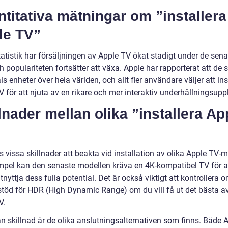
titativa mätningar om ”installera
le TV”
tatistik har försäljningen av Apple TV ökat stadigt under de sen
h populariteten fortsätter att växa. Apple har rapporterat att de s
ls enheter över hela världen, och allt fler användare väljer att ins
 för att njuta av en rikare och mer interaktiv underhållningsupp
lnader mellan olika ”installera Ap
s vissa skillnader att beakta vid installation av olika Apple TV-m
empel kan den senaste modellen kräva en 4K-kompatibel TV för a
nyttja dess fulla potential. Det är också viktigt att kontrollera 
stöd för HDR (High Dynamic Range) om du vill få ut det bästa a
V.
n skillnad är de olika anslutningsalternativen som finns. Både 