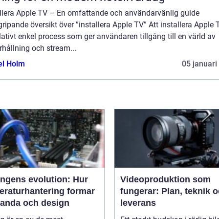
allera Apple TV – En omfattande och användarvänlig guide
ripande översikt över ”installera Apple TV” Att installera Apple 
lativt enkel process som ger användaren tillgång till en värld av
hållning och stream...
el Holm
05 januari
ingens evolution: Hur
Videoproduktion som
eraturhantering formar
fungerar: Plan, teknik 
tanda och design
leverans