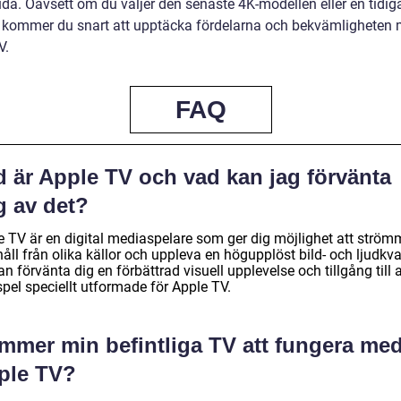
uda. Oavsett om du väljer den senaste 4K-modellen eller en tidig
, kommer du snart att upptäcka fördelarna och bekvämligheten
V.
FAQ
d är Apple TV och vad kan jag förvänta
g av det?
e TV är en digital mediaspelare som ger dig möjlighet att strö
åll från olika källor och uppleva en högupplöst bild- och ljudkval
n förvänta dig en förbättrad visuell upplevelse och tillgång till 
pel speciellt utformade för Apple TV.
mmer min befintliga TV att fungera me
ple TV?