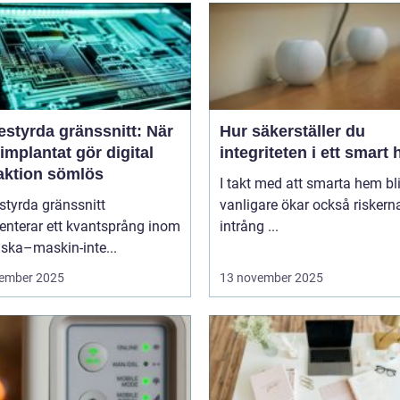
estyrda gränssnitt: När
Hur säkerställer du
implantat gör digital
integriteten i ett smart
raktion sömlös
I takt med att smarta hem blir
styrda gränssnitt
vanligare ökar också riskern
enterar ett kvantsprång inom
intrång ...
ska–maskin-inte...
ember 2025
13 november 2025