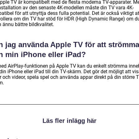
Apple TV är kompatibelt med de flesta moderna TV-apparater. M
installation av den senaste 4K-modellen måste din TV vara 4K-
tibel för att utnyttja dess fulla potential. Det är också viktigt at
rollera om din TV har stöd för HDR (High Dynamic Range) om du 
 ännu bättre bildkvalitet.
n jag använda Apple TV för att strömm
n min iPhone eller iPad?
med AirPlay-funktionen på Apple TV kan du enkelt strömma inne
din iPhone eller iPad till din TV-skärm. Det gör det möjligt att vi
r och videor, spela spel och använda appar direkt på din större 
m.
Läs fler inlägg här