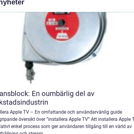
 nyheter
ansblock: En oumbärlig del av
kstadsindustrin
allera Apple TV – En omfattande och användarvänlig guide
ripande översikt över ”installera Apple TV” Att installera Apple 
lativt enkel process som ger användaren tillgång till en värld av
hållning och stream...