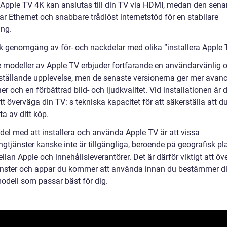
Apple TV 4K kan anslutas till din TV via HDMI, medan den sena
r Ethernet och snabbare trådlöst internetstöd för en stabilare
ing.
sk genomgång av för- och nackdelar med olika ”installera Apple 
e modeller av Apple TV erbjuder fortfarande en användarvänlig 
dsställande upplevelse, men de senaste versionerna ger mer avan
er och en förbättrad bild- och ljudkvalitet. Vid installationen är 
att överväga din TV: s tekniska kapacitet för att säkerställa att du
a av ditt köp.
del med att installera och använda Apple TV är att vissa
gtjänster kanske inte är tillgängliga, beroende på geografisk pla
llan Apple och innehållsleverantörer. Det är därför viktigt att ö
jänster och appar du kommer att använda innan du bestämmer di
modell som passar bäst för dig.