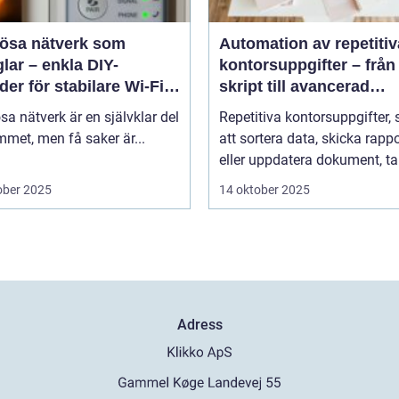
lösa nätverk som
Automation av repetitiv
lar – enkla DIY-
kontorsuppgifter – från
er för stabilare Wi-Fi i
skript till avancerad
 hemmet
programvara
sa nätverk är en självklar del
Repetitiva kontorsuppgifter,
met, men få saker är...
att sortera data, skicka rappo
eller uppdatera dokument, tar
ober 2025
14 oktober 2025
Adress