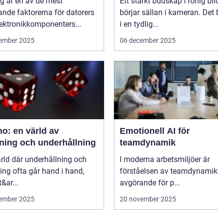
g är en av de mest
Ett starkt budskap i rörlig bil
nde faktorerna för datorers
börjar sällan i kameran. Det 
ektronikkomponenters...
i en tydlig...
ember 2025
06 december 2025
o: en värld av
Emotionell AI för
ning och underhållning
teamdynamik
ärld där underhållning och
I moderna arbetsmiljöer är
ng ofta går hand i hand,
förståelsen av teamdynamik
&ar...
avgörande för p...
ember 2025
20 november 2025