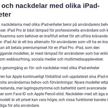
 och nackdelar med olika iPad-
eter
h nackdelarna med olika iPad-enheter beror på användarens beh
nser. iPad Pro är bäst lämpad för professionella användare och 
rksamma som behöver en kraftfull enhet för att utföra krävande
r. iPad Air är ett bra alternativ för användaren som vill ha en kraf
tan att betala premiumpriset för en iPad Pro. iPad, som den
ggande modellen, är mest lämpad för användaren som har enkl
om webbsurfning, sociala medier och multimediaupplevelser.
sk genomgång av för- och nackdelar med olika iPad-enheter
ren har Apple kontinuerligt förbättrat och uppdaterat sina iPad-
 möta användarnas behov och förväntningar. Nyare modeller erbj
prestanda, mer lagringsutrymme och batteritid samt avancerade
ner som Face ID och Apple Pencil-stöd. Nackdelen med att äga 
odell är att priset kan vara högre, och vissa funktioner kanske i
iga för alla användare.