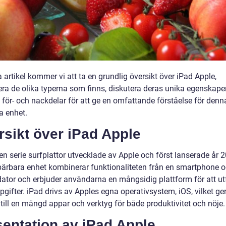
a artikel kommer vi att ta en grundlig översikt över iPad Apple,
era de olika typerna som finns, diskutera deras unika egenskape
 för- och nackdelar för att ge en omfattande förståelse för denn
a enhet.
sikt över iPad Apple
en serie surfplattor utvecklade av Apple och först lanserade år 
ärbara enhet kombinerar funktionaliteten från en smartphone o
dator och erbjuder användarna en mångsidig plattform för att ut
pgifter. iPad drivs av Apples egna operativsystem, iOS, vilket ge
 till en mängd appar och verktyg för både produktivitet och nöje.
entation av iPad Apple