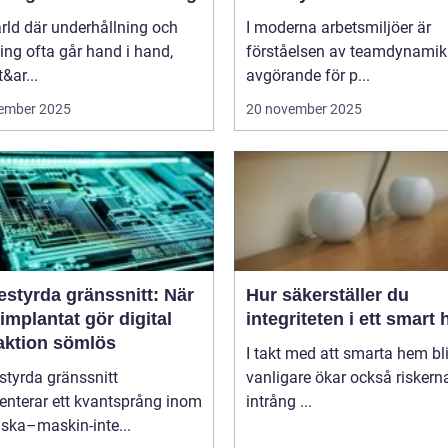
ärld där underhållning och
I moderna arbetsmiljöer är
ng ofta går hand i hand,
förståelsen av teamdynamik
&ar...
avgörande för p...
ember 2025
20 november 2025
estyrda gränssnitt: När
Hur säkerställer du
implantat gör digital
integriteten i ett smart
raktion sömlös
I takt med att smarta hem blir
styrda gränssnitt
vanligare ökar också riskern
enterar ett kvantsprång inom
intrång ...
ska–maskin-inte...