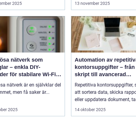
ember 2025
13 november 2025
lösa nätverk som
Automation av repetitiv
lar – enkla DIY-
kontorsuppgifter – från
er för stabilare Wi-Fi i
skript till avancerad
 hemmet
programvara
sa nätverk är en självklar del
Repetitiva kontorsuppgifter,
met, men få saker är...
att sortera data, skicka rappo
eller uppdatera dokument, tar
ober 2025
14 oktober 2025