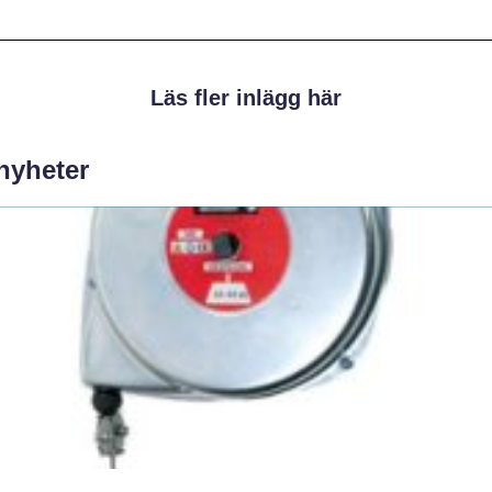
Läs fler inlägg här
 nyheter