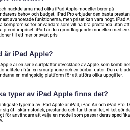
 och nackdelarna med olika iPad Apple-modeller beror på
ndarens behov och budget. iPad Pro erbjuder den bästa presta
mest avancerade funktionerna, men priset kan vara högt. iPad Ai
ra kompromiss för användare som vill ha bra prestanda utan att
la premiumpriset. iPad är den grundläggande modellen med enk
ioner till ett mer prisvärt pris.
d är iPad Apple?
 Apple är en serie surfplattor utvecklade av Apple, som kombiner
tionaliteten från en smartphone och en bärbar dator. Den erbjud
ndarna en mångsidig plattform för att utföra olika uppgifter.
ka typer av iPad Apple finns det?
anligaste typerna av iPad Apple är iPad, iPad Air och iPad Pro. 
er sig åt i skärmstorlek, prestanda och funktionalitet, vilket gör d
igt för användare att välja en modell som passar deras specifika
v.