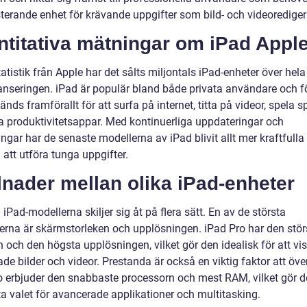
terande enhet för krävande uppgifter som bild- och videorediger
ntitativa mätningar om iPad Appl
tatistik från Apple har det sålts miljontals iPad-enheter över hel
anseringen. iPad är populär bland både privata användare och f
nds framförallt för att surfa på internet, titta på videor, spela s
 produktivitetsappar. Med kontinuerliga uppdateringar och
ingar har de senaste modellerna av iPad blivit allt mer kraftfulla
att utföra tunga uppgifter.
lnader mellan olika iPad-enheter
 iPad-modellerna skiljer sig åt på flera sätt. En av de största
derna är skärmstorleken och upplösningen. iPad Pro har den stör
 och den högsta upplösningen, vilket gör den idealisk för att vi
ade bilder och videor. Prestanda är också en viktig faktor att öv
o erbjuder den snabbaste processorn och mest RAM, vilket gör de
ta valet för avancerade applikationer och multitasking.