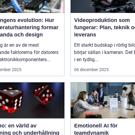
ingens evolution: Hur
Videoproduktion som
eraturhantering formar
fungerar: Plan, teknik 
tanda och design
leverans
g är en av de mest
Ett starkt budskap i rörlig bil
nde faktorerna för datorers
börjar sällan i kameran. Det 
ektronikkomponenters...
i en tydlig...
ember 2025
06 december 2025
o: en värld av
Emotionell AI för
ning och underhållning
teamdynamik