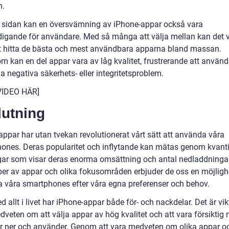
n.
 sidan kan en översvämning av iPhone-appar också vara
digande för användare. Med så många att välja mellan kan det 
tt hitta de bästa och mest användbara apparna bland massan.
 kan en del appar vara av låg kvalitet, frustrerande att använda
a negativa säkerhets- eller integritetsproblem.
VIDEO HÄR]
lutning
appar har utan tvekan revolutionerat vårt sätt att använda våra
ones. Deras popularitet och inflytande kan mätas genom kvanti
ar som visar deras enorma omsättning och antal nedladdninga
yper av appar och olika fokusområden erbjuder de oss en möjlighe
 våra smartphones efter våra egna preferenser och behov.
allt i livet har iPhone-appar både för- och nackdelar. Det är vikt
dveten om att välja appar av hög kvalitet och att vara försiktig
ar ner och använder. Genom att vara medveten om olika appar o