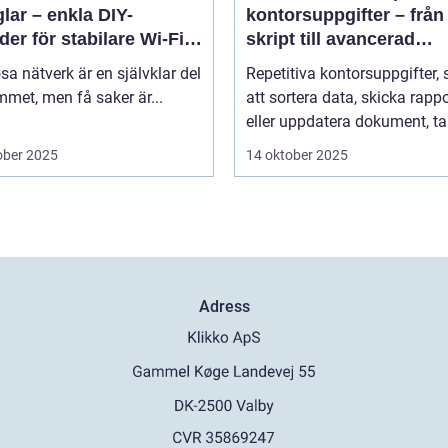
lar – enkla DIY-
kontorsuppgifter – från
er för stabilare Wi-Fi i
skript till avancerad
 hemmet
programvara
sa nätverk är en självklar del
Repetitiva kontorsuppgifter,
met, men få saker är...
att sortera data, skicka rappo
eller uppdatera dokument, tar
ober 2025
14 oktober 2025
Adress