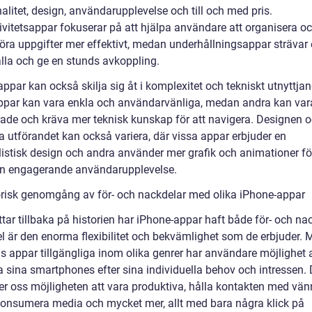
alitet, design, användarupplevelse och till och med pris.
ivitetsappar fokuserar på att hjälpa användare att organisera o
ra uppgifter mer effektivt, medan underhållningsappar strävar e
lla och ge en stunds avkoppling.
ppar kan också skilja sig åt i komplexitet och tekniskt utnyttjan
ppar kan vara enkla och användarvänliga, medan andra kan var
ade och kräva mer teknisk kunskap för att navigera. Designen o
a utförandet kan också variera, där vissa appar erbjuder en
istisk design och andra använder mer grafik och animationer för
n engagerande användarupplevelse.
orisk genomgång av för- och nackdelar med olika iPhone-appar
ittar tillbaka på historien har iPhone-appar haft både för- och na
el är den enorma flexibilitet och bekvämlighet som de erbjuder. 
s appar tillgängliga inom olika genrer har användare möjlighet a
 sina smartphones efter sina individuella behov och intressen.
er oss möjligheten att vara produktiva, hålla kontakten med vän
 konsumera media och mycket mer, allt med bara några klick på