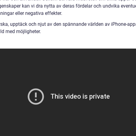
genskaper kan vi dra nytta av deras fördelar och undvika eventu
ingar eller negativa effekter.
rska, upptäck och njut av den spännande världen av iPhone-app
lld med möjligheter.