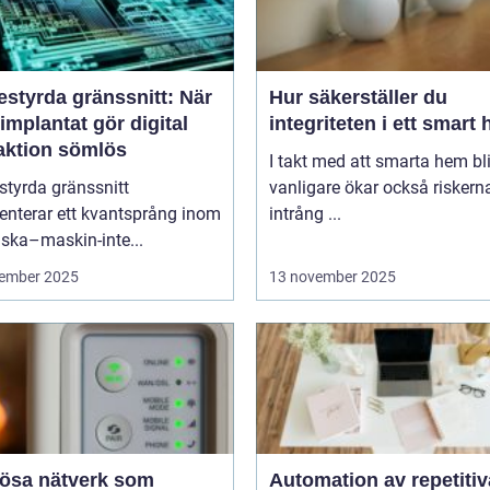
estyrda gränssnitt: När
Hur säkerställer du
implantat gör digital
integriteten i ett smart
raktion sömlös
I takt med att smarta hem blir
styrda gränssnitt
vanligare ökar också riskern
enterar ett kvantsprång inom
intrång ...
ska–maskin-inte...
ember 2025
13 november 2025
lösa nätverk som
Automation av repetitiv