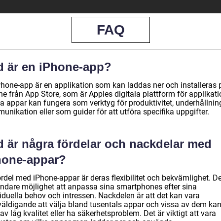
FAQ
d är en iPhone-app?
Phone-app är en applikation som kan laddas ner och installeras 
e från App Store, som är Apples digitala plattform för applikati
a appar kan fungera som verktyg för produktivitet, underhållnin
nikation eller som guider för att utföra specifika uppgifter.
d är några fördelar och nackdelar med
hone-appar?
rdel med iPhone-appar är deras flexibilitet och bekvämlighet. De
ndare möjlighet att anpassa sina smartphones efter sina
iduella behov och intressen. Nackdelen är att det kan vara
väldigande att välja bland tusentals appar och vissa av dem ka
av låg kvalitet eller ha säkerhetsproblem. Det är viktigt att vara