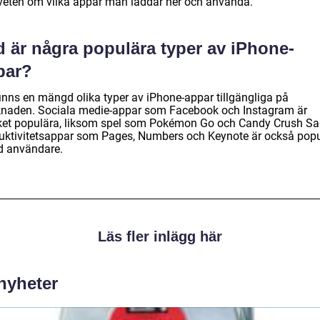
eten om vilka appar man laddar ner och använda.
d är några populära typer av iPhone-
par?
finns en mängd olika typer av iPhone-appar tillgängliga på
naden. Sociala medie-appar som Facebook och Instagram är
et populära, liksom spel som Pokémon Go och Candy Crush Sa
uktivitetsappar som Pages, Numbers och Keynote är också pop
d användare.
Läs fler inlägg här
 nyheter