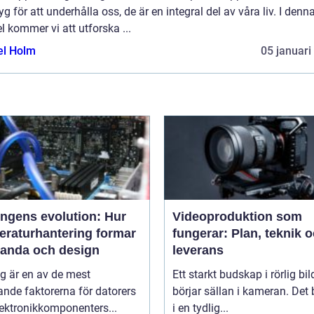
yg för att underhålla oss, de är en integral del av våra liv. I denn
el kommer vi att utforska ...
el Holm
05 januari
ingens evolution: Hur
Videoproduktion som
eraturhantering formar
fungerar: Plan, teknik 
tanda och design
leverans
g är en av de mest
Ett starkt budskap i rörlig bil
nde faktorerna för datorers
börjar sällan i kameran. Det 
ektronikkomponenters...
i en tydlig...