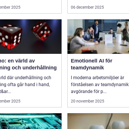
ember 2025
06 december 2025
o: en värld av
Emotionell AI för
ning och underhållning
teamdynamik
ärld där underhållning och
I moderna arbetsmiljöer är
ng ofta går hand i hand,
förståelsen av teamdynamik
&ar...
avgörande för p...
ember 2025
20 november 2025