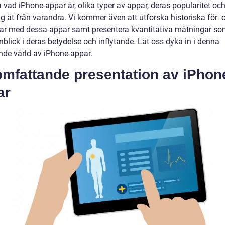
 vad iPhone-appar är, olika typer av appar, deras popularitet oc
sig åt från varandra. Vi kommer även att utforska historiska för- 
ar med dessa appar samt presentera kvantitativa mätningar so
nblick i deras betydelse och inflytande. Låt oss dyka in i denna
de värld av iPhone-appar.
omfattande presentation av iPhon
ar