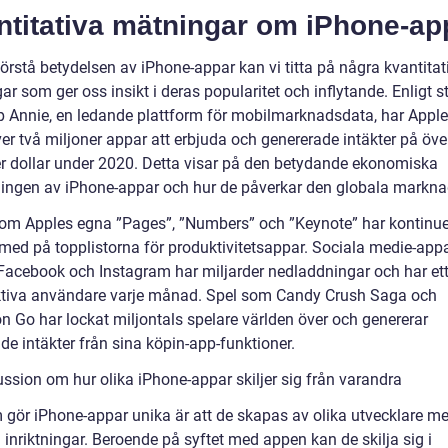
ntitativa mätningar om iPhone-ap
förstå betydelsen av iPhone-appar kan vi titta på några kvantitat
r som ger oss insikt i deras popularitet och inflytande. Enligt st
p Annie, en ledande plattform för mobilmarknadsdata, har Appl
er två miljoner appar att erbjuda och genererade intäkter på öve
er dollar under 2020. Detta visar på den betydande ekonomiska
ingen av iPhone-appar och hur de påverkar den globala markna
om Apples egna ”Pages”, ”Numbers” och ”Keynote” har kontinuer
 med på topplistorna för produktivitetsappar. Sociala medie-app
acebook och Instagram har miljarder nedladdningar och har ett
ktiva användare varje månad. Spel som Candy Crush Saga och
 Go har lockat miljontals spelare världen över och genererar
de intäkter från sina köpin-app-funktioner.
ussion om hur olika iPhone-appar skiljer sig från varandra
 gör iPhone-appar unika är att de skapas av olika utvecklare me
inriktningar. Beroende på syftet med appen kan de skilja sig i