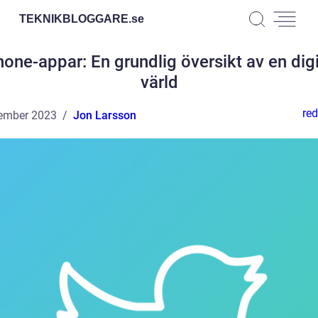
TEKNIKBLOGGARE.
se
hone-appar: En grundlig översikt av en digi
värld
red
ember 2023
Jon Larsson