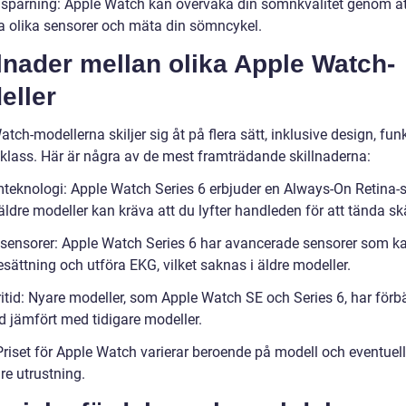
pårning: Apple Watch kan övervaka din sömnkvalitet genom at
 olika sensorer och mäta din sömncykel.
lnader mellan olika Apple Watch-
eller
tch-modellerna skiljer sig åt på flera sätt, inklusive design, fun
sklass. Här är några av de mest framträdande skillnaderna:
teknologi: Apple Watch Series 6 erbjuder en Always-On Retina-
ldre modeller kan kräva att du lyfter handleden för att tända s
sensorer: Apple Watch Series 6 har avancerade sensorer som k
sättning och utföra EKG, vilket saknas i äldre modeller.
ritid: Nyare modeller, som Apple Watch SE och Series 6, har förb
id jämfört med tidigare modeller.
Priset för Apple Watch varierar beroende på modell och eventuell
are utrustning.