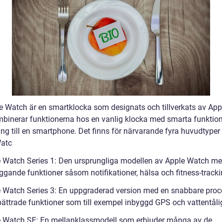
e Watch är en smartklocka som designats och tillverkats av Appl
binerar funktionerna hos en vanlig klocka med smarta funktio
ing till en smartphone. Det finns för närvarande fyra huvudtyper
atc
e Watch Series 1: Den ursprungliga modellen av Apple Watch m
ggande funktioner såsom notifikationer, hälsa och fitness-tracki
e Watch Series 3: En uppgraderad version med en snabbare proc
bättrade funktioner som till exempel inbyggd GPS och vattentåli
e Watch SE: En mellanklassmodell som erbjuder många av de