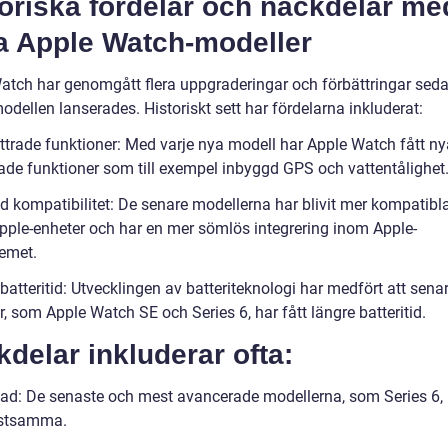
oriska fördelar och nackdelar me
ka Apple Watch-modeller
atch har genomgått flera uppgraderingar och förbättringar sed
odellen lanserades. Historiskt sett har fördelarna inkluderat:
ttrade funktioner: Med varje nya modell har Apple Watch fått n
rade funktioner som till exempel inbyggd GPS och vattentålighet
d kompatibilitet: De senare modellerna har blivit mer kompatib
pple-enheter och har en mer sömlös integrering inom Apple-
emet.
atteritid: Utvecklingen av batteriteknologi har medfört att sena
, som Apple Watch SE och Series 6, har fått längre batteritid.
delar inkluderar ofta:
ad: De senaste och mest avancerade modellerna, som Series 6,
ostsamma.