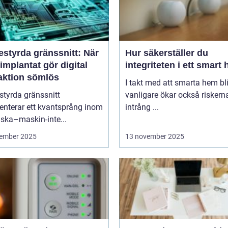
estyrda gränssnitt: När
Hur säkerställer du
implantat gör digital
integriteten i ett smart
raktion sömlös
I takt med att smarta hem blir
styrda gränssnitt
vanligare ökar också riskern
enterar ett kvantsprång inom
intrång ...
ska–maskin-inte...
ember 2025
13 november 2025