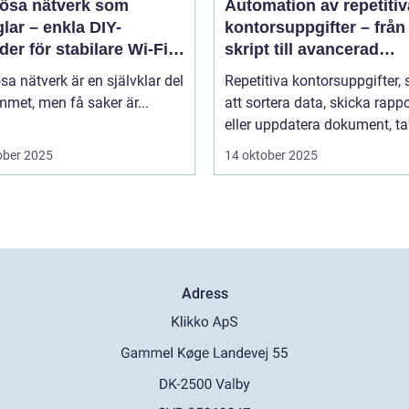
lösa nätverk som
Automation av repetitiv
lar – enkla DIY-
kontorsuppgifter – från
er för stabilare Wi-Fi i
skript till avancerad
 hemmet
programvara
sa nätverk är en självklar del
Repetitiva kontorsuppgifter,
met, men få saker är...
att sortera data, skicka rappo
eller uppdatera dokument, tar
ober 2025
14 oktober 2025
Adress