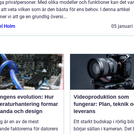
a privatpersoner. Med olika modeller och funktioner kan det va
 att veta vilken som är den bästa för ens behov. I denna artikel
r vi att ge en grundlig översi...
el Holm
05 januari
ingens evolution: Hur
Videoproduktion som
eraturhantering formar
fungerar: Plan, teknik 
tanda och design
leverans
g är en av de mest
Ett starkt budskap i rörlig bil
nde faktorerna för datorers
börjar sällan i kameran. Det 