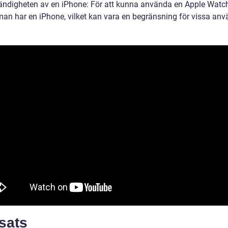
ndigheten av en iPhone: För att kunna använda en Apple Watc
 man har en iPhone, vilket kan vara en begränsning för vissa anv
sats