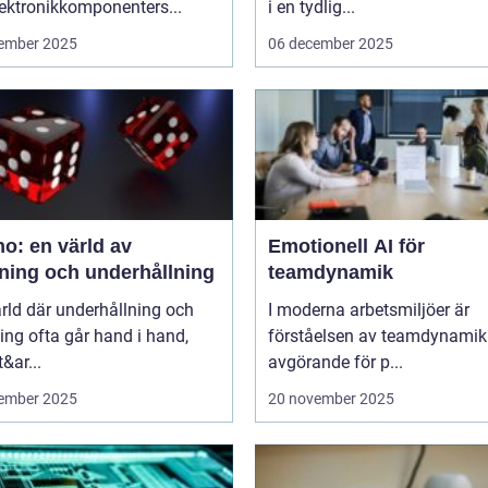
ektronikkomponenters...
i en tydlig...
ember 2025
06 december 2025
o: en värld av
Emotionell AI för
ning och underhållning
teamdynamik
ärld där underhållning och
I moderna arbetsmiljöer är
ng ofta går hand i hand,
förståelsen av teamdynamik
&ar...
avgörande för p...
ember 2025
20 november 2025