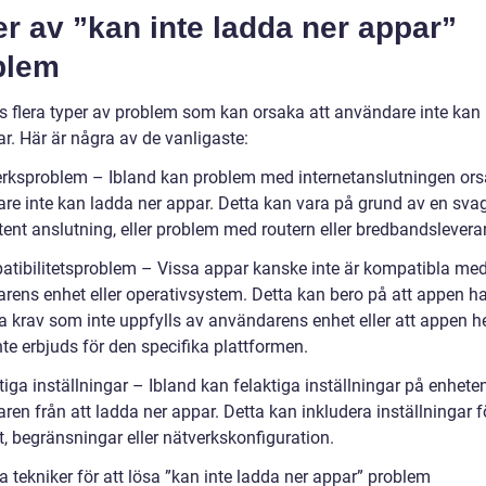
r av ”kan inte ladda ner appar”
blem
ns flera typer av problem som kan orsaka att användare inte kan
r. Här är några av de vanligaste:
erksproblem – Ibland kan problem med internetanslutningen ors
re inte kan ladda ner appar. Detta kan vara på grund av en svag
tent anslutning, eller problem med routern eller bredbandslevera
atibilitetsproblem – Vissa appar kanske inte är kompatibla me
rens enhet eller operativsystem. Detta kan bero på att appen ha
a krav som inte uppfylls av användarens enhet eller att appen he
nte erbjuds för den specifika plattformen.
tiga inställningar – Ibland kan felaktiga inställningar på enhete
en från att ladda ner appar. Detta kan inkludera inställningar f
, begränsningar eller nätverkskonfiguration.
 tekniker för att lösa ”kan inte ladda ner appar” problem