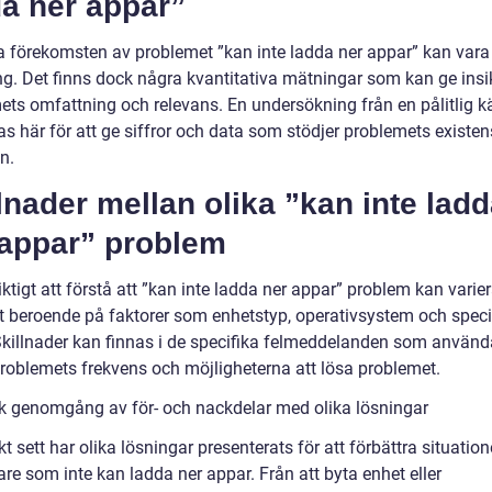
da ner appar”
a förekomsten av problemet ”kan inte ladda ner appar” kan vara
g. Det finns dock några kvantitativa mätningar som kan ge insik
ets omfattning och relevans. En undersökning från en pålitlig k
s här för att ge siffror och data som stödjer problemets existe
n.
lnader mellan olika ”kan inte lad
 appar” problem
iktigt att förstå att ”kan inte ladda ner appar” problem kan varie
t beroende på faktorer som enhetstyp, operativsystem och speci
Skillnader kan finnas i de specifika felmeddelanden som använd
problemets frekvens och möjligheterna att lösa problemet.
sk genomgång av för- och nackdelar med olika lösningar
kt sett har olika lösningar presenterats för att förbättra situation
re som inte kan ladda ner appar. Från att byta enhet eller