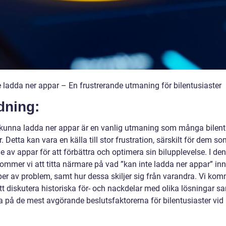
e ladda ner appar – En frustrerande utmaning för bilentusiaster
dning:
e kunna ladda ner appar är en vanlig utmaning som många bilent
. Detta kan vara en källa till stor frustration, särskilt för dem so
 av appar för att förbättra och optimera sin bilupplevelse. I de
kommer vi att titta närmare på vad ”kan inte ladda ner appar” inn
yper av problem, samt hur dessa skiljer sig från varandra. Vi ko
tt diskutera historiska för- och nackdelar med olika lösningar s
a på de mest avgörande beslutsfaktorerna för bilentusiaster vid