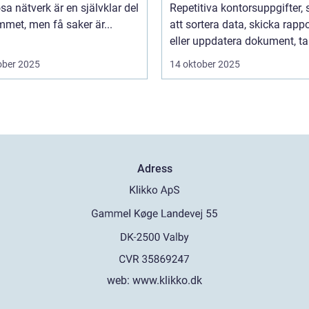
 hemmet
programvara
sa nätverk är en självklar del
Repetitiva kontorsuppgifter,
met, men få saker är...
att sortera data, skicka rappo
eller uppdatera dokument, tar
ober 2025
14 oktober 2025
Adress
web:
www.klikko.dk