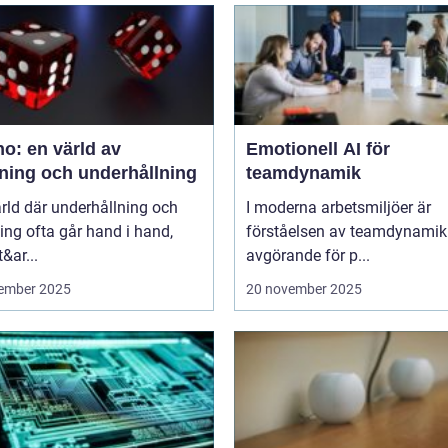
o: en värld av
Emotionell AI för
ning och underhållning
teamdynamik
ärld där underhållning och
I moderna arbetsmiljöer är
ng ofta går hand i hand,
förståelsen av teamdynamik
&ar...
avgörande för p...
ember 2025
20 november 2025