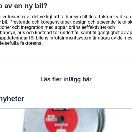
 av en ny bil?
ilentusiaster är det viktigt att ta hänsyn till flera faktorer vid köp
y bil. Prestanda och köregenskaper, design och utseende, teknis
ioner och integration med appar, bränsleeffektivitet och
öhänsyn, pris och kostnad för underhåll samt tillgänglighet av a
uppdateringar för bilens infotainmentsystem är några av de mes
elsefulla faktorerna.
Läs fler inlägg här
 nyheter