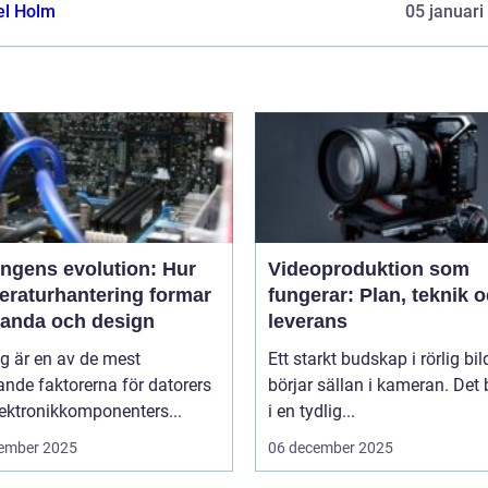
el Holm
05 januari
ingens evolution: Hur
Videoproduktion som
eraturhantering formar
fungerar: Plan, teknik 
tanda och design
leverans
g är en av de mest
Ett starkt budskap i rörlig bil
nde faktorerna för datorers
börjar sällan i kameran. Det 
ektronikkomponenters...
i en tydlig...
ember 2025
06 december 2025