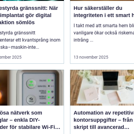
estyrda gränssnitt: När
Hur säkerställer du
implantat gör digital
integriteten i ett smart
raktion sömlös
I takt med att smarta hem blir
styrda gränssnitt
vanligare ökar också riskern
enterar ett kvantsprång inom
intrång ...
ska–maskin-inte...
ember 2025
13 november 2025
lösa nätverk som
Automation av repetitiv
lar – enkla DIY-
kontorsuppgifter – från
er för stabilare Wi-Fi i
skript till avancerad