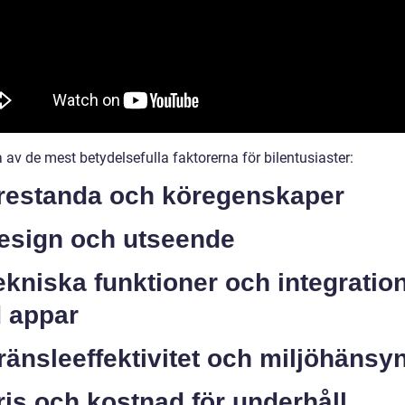
 av de mest betydelsefulla faktorerna för bilentusiaster:
Prestanda och köregenskaper
Design och utseende
ekniska funktioner och integratio
 appar
ränsleeffektivitet och miljöhänsy
ris och kostnad för underhåll