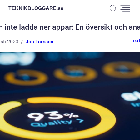
TEKNIKBLOGGARE.
se
 inte ladda ner appar: En översikt och an
red
sti 2023
Jon Larsson