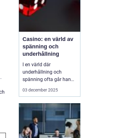
Casino: en värld av
spänning och
underhållning
I en värld där
underhållning och
.
spänning ofta går hand i
hand, framstår casinon
03 december 2025
och
som lysande exempel på
hur dessa element kan
kombineras för att
skapa oförglömliga
upplevelser. Från de
glitt...