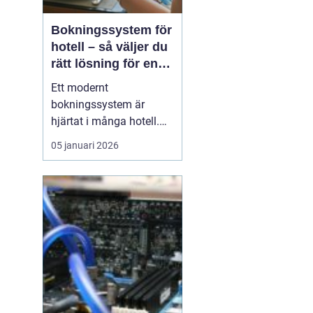
Bokningssystem för
hotell – så väljer du
rätt lösning för en
modern
Ett modernt
hotellvardag
bokningssystem är
hjärtat i många hotell.
När gäster förväntar sig
05 januari 2026
snabba svar, enkla
betalningar och smidiga
in- och utcheckningar
behöver hotellen ett
digitalt stöd som håller
samma te...