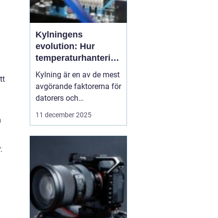
Kylningens
evolution: Hur
temperaturhantering
formar prestanda
Kylning är en av de mest
tt
och design
avgörande faktorerna för
datorers och
elektronikkomponenters
11 december 2025
m
prestanda, även om den
ofta förbises. Hur värme
hanteras påverkar inte
.
bara livslängden på
processorer och
grafikkort...