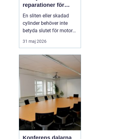
reparationer för
motorcyklar och
En sliten eller skadad
snöskotrar
cylinder behöver inte
betyda slutet för motorn.
Med rätt kunskap,
31 maj 2026
noggrann felsökning och
professionell hjälp går
det ofta att rädda även
hårt drabbade motorer.
För den som kör
motocross, enduro eller
snöskoter kan en väl
utför...
Konferens dalarna