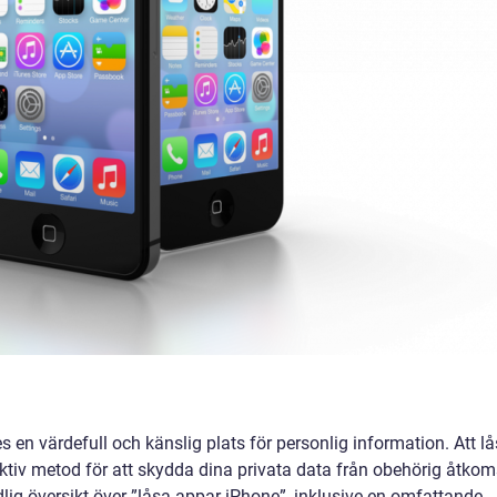
s en värdefull och känslig plats för personlig information. Att l
ktiv metod för att skydda dina privata data från obehörig åtkom
lig översikt över ”låsa appar iPhone”, inklusive en omfattande