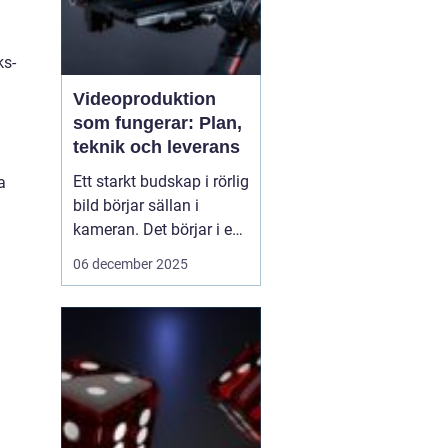
ks-
Videoproduktion
som fungerar: Plan,
teknik och leverans
Ett starkt budskap i rörlig
a
bild börjar sällan i
kameran. Det börjar i en
tydlig plan. När företag
06 december 2025
och organisationer
lyckas med video
handlar det om att knyta
ihop idé, manus, team,
teknik och distribution.
D&ari...