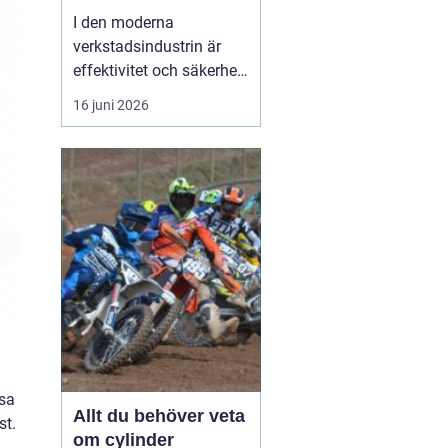
I den moderna
verkstadsindustrin är
effektivitet och säkerhet
grundpelare som inte får
16 juni 2026
komprometteras. För
företag som arbetar med
tunga verktyg och
maskiner är det
avgörande att ha rätt
hjälpmedel fö...
åsa
Allt du behöver veta
st.
om cylinder