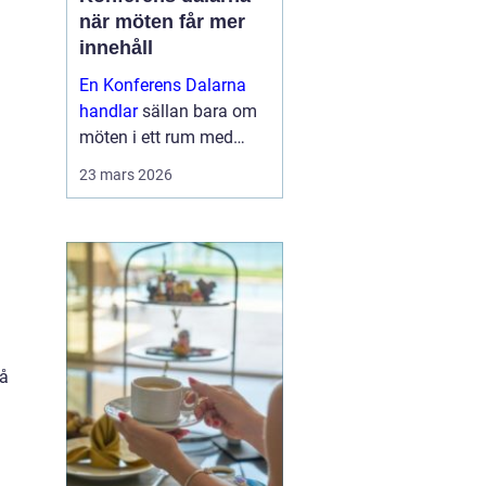
när möten får mer
innehåll
En Konferens Dalarna
handlar
sällan bara om
möten i ett rum med
projektor och block.
23 mars 2026
Många företag söker i
dag en miljö där
människor faktiskt
hinner mötas, tänka klart
och bygga relatio...
på