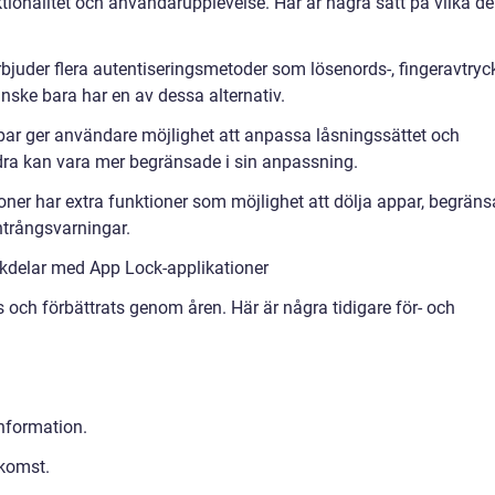
ktionalitet och användarupplevelse. Här är några sätt på vilka de
rbjuder flera autentiseringsmetoder som lösenords-, fingeravtryc
ske bara har en av dessa alternativ.
par ger användare möjlighet att anpassa låsningssättet och
ra kan vara mer begränsade i sin anpassning.
ioner har extra funktioner som möjlighet att dölja appar, begräns
 intrångsvarningar.
kdelar med App Lock-applikationer
 och förbättrats genom åren. Här är några tidigare för- och
information.
tkomst.