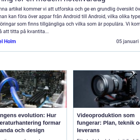
enna artikel kommer vi att utforska och ge en grundlig översikt ö
an kan föra över appar från Android till Android, vilka olika type
öringar som finns tillgängliga och vilka som är populära. Vi k
 att titta på kvantita...
el Holm
05 januari
ingens evolution: Hur
Videoproduktion som
eraturhantering formar
fungerar: Plan, teknik 
tanda och design
leverans