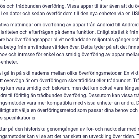
lös och trådbunden överföring. Vissa appar tillåter även att du ö
ll en dator och sedan överför dem till den nya enheten via en US
ativa mätningar om överföring av appar från Android till Android
ariteten och efterfrågan på denna funktion. Enligt statistik frå
ore har överföringsappar blivit nedladdade miljontals gånger oc
a betyg från användare världen över. Detta tyder på att det finns
ehov och intresse för enkel och smidig överföring av appar mella
-enheter.
i gå in på skillnaderna mellan olika överföringsmetoder. En vikt
tt överväga är om överföringen sker trådlöst eller trådbundet. Tr
ing kan vara smidig och bekväm, men det kan också vara lång
re tillförlitlig än trådbunden överföring. Dessutom kan vissa tr
ingsmetoder vara mer kompatibla med vissa enheter än andra. D
viktigt att välja en överföringsmetod som passar dina behov och
 specifikationer.
tittar på den historiska genomgången av för- och nackdelar med 
ngsmetoder kan vi se att det har skett en utveckling över tiden. 