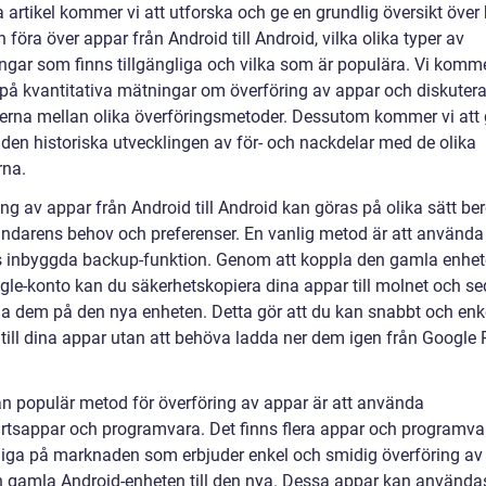
a artikel kommer vi att utforska och ge en grundlig översikt över
föra över appar från Android till Android, vilka olika typer av
ingar som finns tillgängliga och vilka som är populära. Vi komm
ta på kvantitativa mätningar om överföring av appar och diskuter
derna mellan olika överföringsmetoder. Dessutom kommer vi att
den historiska utvecklingen av för- och nackdelar med de olika
na.
ng av appar från Android till Android kan göras på olika sätt be
ndarens behov och preferenser. En vanlig metod är att använda
 inbyggda backup-funktion. Genom att koppla den gamla enheten
ogle-konto kan du säkerhetskopiera dina appar till molnet och s
lla dem på den nya enheten. Detta gör att du kan snabbt och enke
 till dina appar utan att behöva ladda ner dem igen från Google 
n populär metod för överföring av appar är att använda
artsappar och programvara. Det finns flera appar och programva
gliga på marknaden som erbjuder enkel och smidig överföring av
n gamla Android-enheten till den nya. Dessa appar kan använda