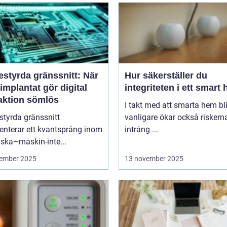
estyrda gränssnitt: När
Hur säkerställer du
implantat gör digital
integriteten i ett smart
raktion sömlös
I takt med att smarta hem blir
styrda gränssnitt
vanligare ökar också riskern
enterar ett kvantsprång inom
intrång ...
ska–maskin-inte...
ember 2025
13 november 2025