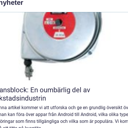
 nyheter
ansblock: En oumbärlig del av
kstadsindustrin
enna artikel kommer vi att utforska och ge en grundlig översikt ö
an kan föra över appar från Android till Android, vilka olika type
öringar som finns tillgängliga och vilka som är populära. Vi k