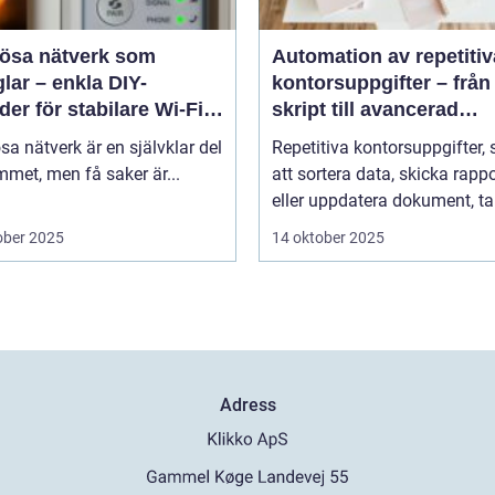
lösa nätverk som
Automation av repetitiv
lar – enkla DIY-
kontorsuppgifter – från
er för stabilare Wi-Fi i
skript till avancerad
 hemmet
programvara
sa nätverk är en självklar del
Repetitiva kontorsuppgifter,
met, men få saker är...
att sortera data, skicka rappo
eller uppdatera dokument, tar
ober 2025
14 oktober 2025
Adress