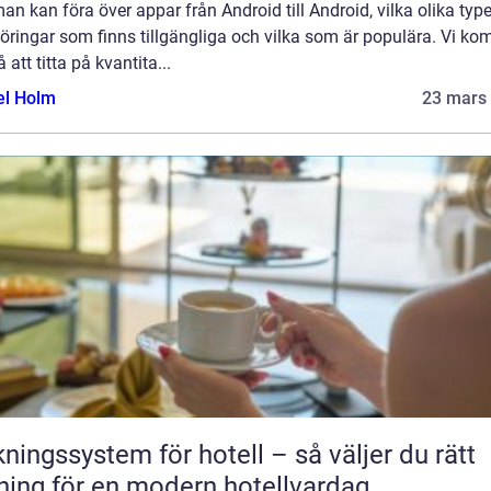
an kan föra över appar från Android till Android, vilka olika type
öringar som finns tillgängliga och vilka som är populära. Vi k
 att titta på kvantita...
el Holm
23 mars
ngssystem för hotell – så väljer du rätt
ning för en modern hotellvardag