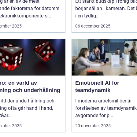
g är en av de mest
Ett starkt budskap i rörlig bil
nde faktorerna för datorers
börjar sällan i kameran. Det 
ektronikkomponenters...
i en tydlig...
ember 2025
06 december 2025
o: en värld av
Emotionell AI för
ning och underhållning
teamdynamik
ärld där underhållning och
I moderna arbetsmiljöer är
ng ofta går hand i hand,
förståelsen av teamdynamik
&ar...
avgörande för p...
ember 2025
20 november 2025