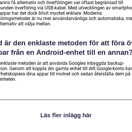
anns få alternativ och överföringen var oftast begränsad till
bunden överföring via USB-kabel. Med utvecklingen av smartph
appar har det dock blivit mycket enklare. Moderna
föringsmetoder är nu mer användarvänliga och automatiska, m
alternativ att välja mellan.
 är den enklaste metoden för att föra ö
ar från en Android-enhet till en annan
enklaste metoden är att använda Googles inbyggda backup-
tion. Genom att koppla din gamla enhet till ditt Google-konto ka
rhetskopiera dina appar till molnet och sedan återställa dem på
enheten.
Läs fler inlägg här