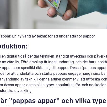
ppar: En ny värld av teknik för att underlätta för pappor
oduktion:
 i en digital tidsålder där tekniken ständigt utvecklas och påverka
 av våra liv. Föräldraskap är inget undantag, och det har uppstå
 appar som specifikt riktar sig till pappor. Dessa ”pappas appar
de för att underlätta och stärka pappors engagemang i sina barn
nvändning av teknik. I denna artikel kommer vi att utforska oc
a dessa appar, deras olika typer, popularitet, för- och nackdelar
storiska utveckling.
är ”pappas appar” och vilka type