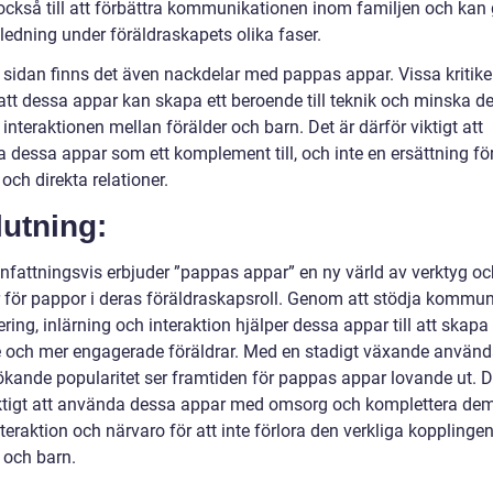
 också till att förbättra kommunikationen inom familjen och kan
ledning under föräldraskapets olika faser.
 sidan finns det även nackdelar med pappas appar. Vissa kritike
att dessa appar kan skapa ett beroende till teknik och minska d
 interaktionen mellan förälder och barn. Det är därför viktigt att
dessa appar som ett komplement till, och inte en ersättning för,
och direkta relationer.
utning:
attningsvis erbjuder ”pappas appar” en ny värld av verktyg oc
r för pappor i deras föräldraskapsroll. Genom att stödja kommun
ring, inlärning och interaktion hjälper dessa appar till att skapa
e och mer engagerade föräldrar. Med en stadigt växande använ
ökande popularitet ser framtiden för pappas appar lovande ut. D
ktigt att använda dessa appar med omsorg och komplettera de
nteraktion och närvaro för att inte förlora den verkliga kopplinge
 och barn.