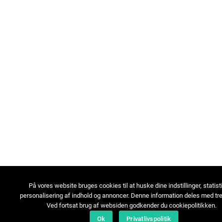
På vores website bruges cookies til at huske dine indstillinger, statist
personalisering af indhold og annoncer. Denne information deles med tre
Ved fortsat brug af websiden godkender du cookiepolitikken.
Ok
Privatlivspolitik