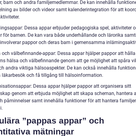
ar, barn och andra familjemedlemmar. De kan innehålla funktio
elning av bilder och videor samt kalenderintegration för att koor
ktiviteter.
rningsappar: Dessa appar erbjuder pedagogiska spel, aktiviteter 
r för barnen. De kan vara både underhållande och lärorika samt
involverar pappor och deras barn i gemensamma inlärningsaktiv
a och välbefinnande-appar: Dessa appar hjälper pappor att hålla 
rns hälsa och välbefinnande genom att ge möjlighet att spåra vik
h andra viktiga hälsoaspekter. De kan också innehålla funktione
 läkarbesök och få tillgång till hälsoinformation.
nisationsappar: Dessa appar hjälper pappor att organisera sitt
askap genom att erbjuda möjlighet att skapa scheman, hantera a
ch påminnelser samt innehålla funktioner för att hantera familje
i.
ulära ”pappas appar” och
titativa mätningar