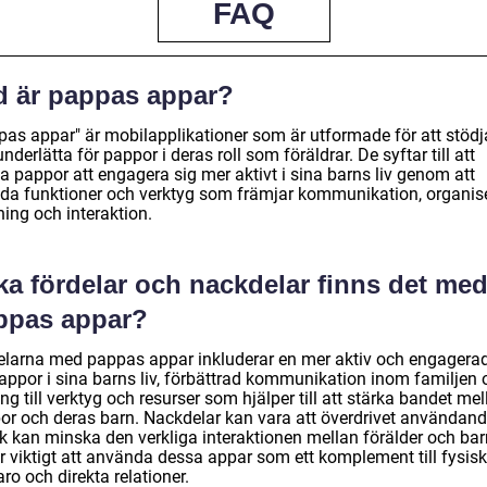
FAQ
d är pappas appar?
pas appar" är mobilapplikationer som är utformade för att stödj
nderlätta för pappor i deras roll som föräldrar. De syftar till att
a pappor att engagera sig mer aktivt i sina barns liv genom att
uda funktioner och verktyg som främjar kommunikation, organise
ning och interaktion.
ka fördelar och nackdelar finns det me
ppas appar?
elarna med pappas appar inkluderar en mer aktiv och engagerad 
pappor i sina barns liv, förbättrad kommunikation inom familjen 
ång till verktyg och resurser som hjälper till att stärka bandet me
or och deras barn. Nackdelar kan vara att överdrivet användand
ik kan minska den verkliga interaktionen mellan förälder och bar
r viktigt att använda dessa appar som ett komplement till fysisk
ro och direkta relationer.