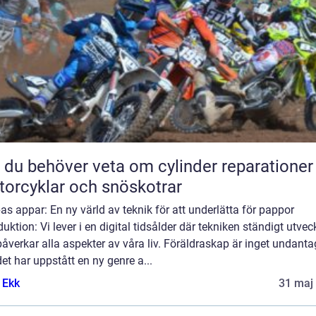
t du behöver veta om cylinder reparationer
orcyklar och snöskotrar
s appar: En ny värld av teknik för att underlätta för pappor
duktion: Vi lever i en digital tidsålder där tekniken ständigt utvec
åverkar alla aspekter av våra liv. Föräldraskap är inget undanta
et har uppstått en ny genre a...
 Ekk
31 maj