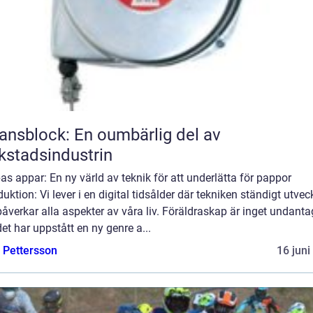
ansblock: En oumbärlig del av
kstadsindustrin
s appar: En ny värld av teknik för att underlätta för pappor
duktion: Vi lever i en digital tidsålder där tekniken ständigt utvec
åverkar alla aspekter av våra liv. Föräldraskap är inget undanta
et har uppstått en ny genre a...
e Pettersson
16 juni