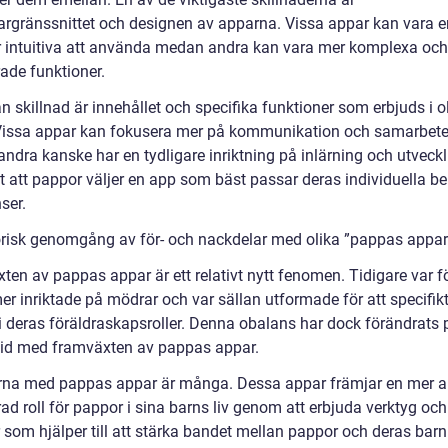
rgränssnittet och designen av apparna. Vissa appar kan vara e
 intuitiva att använda medan andra kan vara mer komplexa och 
ade funktioner.
 skillnad är innehållet och specifika funktioner som erbjuds i o
Vissa appar kan fokusera mer på kommunikation och samarbete
ndra kanske har en tydligare inriktning på inlärning och utveckl
gt att pappor väljer en app som bäst passar deras individuella b
ser.
orisk genomgång av för- och nackdelar med olika ”pappas appar
en av pappas appar är ett relativt nytt fenomen. Tidigare var fö
r inriktade på mödrar och var sällan utformade för att specifikt
i deras föräldraskapsroller. Denna obalans har dock förändrats 
tid med framväxten av pappas appar.
rna med pappas appar är många. Dessa appar främjar en mer a
d roll för pappor i sina barns liv genom att erbjuda verktyg och
 som hjälper till att stärka bandet mellan pappor och deras barn