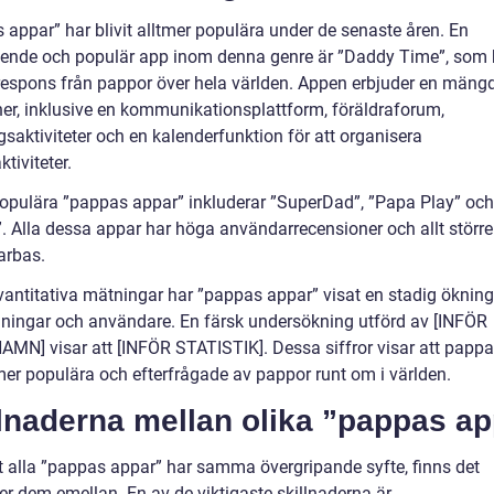
 appar” har blivit alltmer populära under de senaste åren. En
ende och populär app inom denna genre är ”Daddy Time”, som h
 respons från pappor över hela världen. Appen erbjuder en mängd
ner, inklusive en kommunikationsplattform, föräldraforum,
gsaktiviteter och en kalenderfunktion för att organisera
ktiviteter.
opulära ”pappas appar” inkluderar ”SuperDad”, ”Papa Play” oc
”. Alla dessa appar har höga användarrecensioner och allt större
arbas.
kvantitativa mätningar har ”pappas appar” visat en stadig ökning
ningar och användare. En färsk undersökning utförd av [INFÖR
MN] visar att [INFÖR STATISTIK]. Dessa siffror visar att papp
tmer populära och efterfrågade av pappor runt om i världen.
lnaderna mellan olika ”pappas ap
tt alla ”pappas appar” har samma övergripande syfte, finns det
er dem emellan. En av de viktigaste skillnaderna är