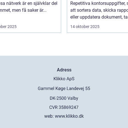
 hemmet
programvara
sa nätverk är en självklar del
Repetitiva kontorsuppgifter,
met, men få saker är...
att sortera data, skicka rappo
eller uppdatera dokument, tar
ober 2025
14 oktober 2025
Adress
web:
www.klikko.dk