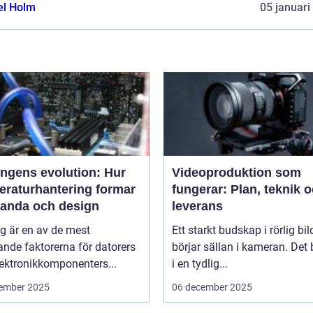
el Holm
05 januari
ingens evolution: Hur
Videoproduktion som
eraturhantering formar
fungerar: Plan, teknik 
tanda och design
leverans
g är en av de mest
Ett starkt budskap i rörlig bil
nde faktorerna för datorers
börjar sällan i kameran. Det 
ektronikkomponenters...
i en tydlig...
ember 2025
06 december 2025