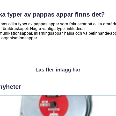
ka typer av pappas appar finns det?
finns olika typer av pappas appar som fokuserar på olika områd
 föräldraskapet. Några vanliga typer inkluderar
unikationsappar, inlärningsappar, hälsa och välbefinnande-ap
 organisationsappar.
Läs fler inlägg här
 nyheter