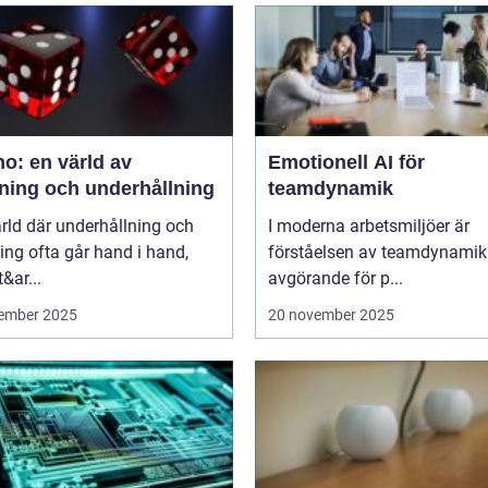
o: en värld av
Emotionell AI för
ning och underhållning
teamdynamik
ärld där underhållning och
I moderna arbetsmiljöer är
ng ofta går hand i hand,
förståelsen av teamdynamik
&ar...
avgörande för p...
ember 2025
20 november 2025