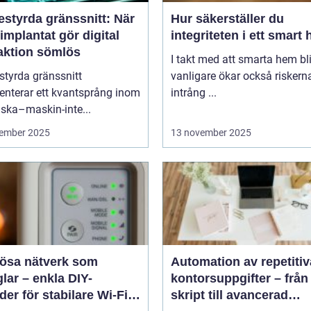
estyrda gränssnitt: När
Hur säkerställer du
implantat gör digital
integriteten i ett smart
raktion sömlös
I takt med att smarta hem blir
styrda gränssnitt
vanligare ökar också riskern
enterar ett kvantsprång inom
intrång ...
ska–maskin-inte...
ember 2025
13 november 2025
lösa nätverk som
Automation av repetitiv
lar – enkla DIY-
kontorsuppgifter – från
er för stabilare Wi-Fi i
skript till avancerad