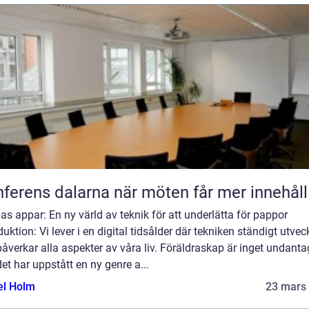
Konferens dalarna när möten får mer innehåll
s appar: En ny värld av teknik för att underlätta för pappor
duktion: Vi lever i en digital tidsålder där tekniken ständigt utvec
åverkar alla aspekter av våra liv. Föräldraskap är inget undanta
et har uppstått en ny genre a...
el Holm
23 mars