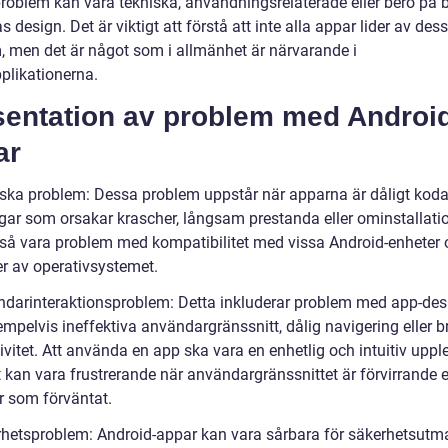
roblem kan vara tekniska, användningsrelaterade eller bero på br
 design. Det är viktigt att förstå att inte alla appar lider av des
, men det är något som i allmänhet är närvarande i
plikationerna.
sentation av problem med Androi
ar
iska problem: Dessa problem uppstår när apparna är dåligt koda
gar som orsakar krascher, långsam prestanda eller ominstallatio
så vara problem med kompatibilitet med vissa Android-enheter 
er av operativsystemet.
ndarinteraktionsproblem: Detta inkluderar problem med app-des
mpelvis ineffektiva användargränssnitt, dålig navigering eller b
vitet. Att använda en app ska vara en enhetlig och intuitiv upple
kan vara frustrerande när användargränssnittet är förvirrande el
r som förväntat.
rhetsproblem: Android-appar kan vara sårbara för säkerhetsutm