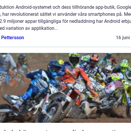
duktion Android-systemet och dess tillhörande app-butik, Googl
, har revolutionerat sättet vi använder våra smartphones på. Me
2.9 miljoner appar tillgängliga för nedladdning har Android erbju
ed variation av applikation...
e Pettersson
16 juni