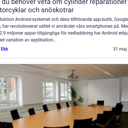
t du behöver veta om cylinder reparationer
orcyklar och snöskotrar
duktion Android-systemet och dess tillhörande app-butik, Googl
, har revolutionerat sättet vi använder våra smartphones på. Me
2.9 miljoner appar tillgängliga för nedladdning har Android erbju
ed variation av applikation...
 Ekk
31 maj