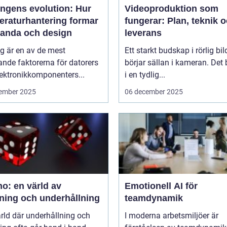
ingens evolution: Hur
Videoproduktion som
eraturhantering formar
fungerar: Plan, teknik 
tanda och design
leverans
g är en av de mest
Ett starkt budskap i rörlig bil
nde faktorerna för datorers
börjar sällan i kameran. Det 
ektronikkomponenters...
i en tydlig...
ember 2025
06 december 2025
o: en värld av
Emotionell AI för
ning och underhållning
teamdynamik
ärld där underhållning och
I moderna arbetsmiljöer är