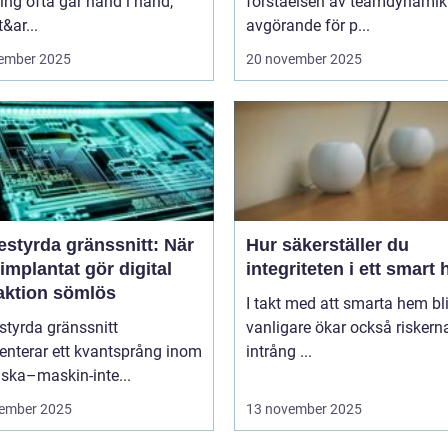
ng ofta går hand i hand,
förståelsen av teamdynamik
&ar...
avgörande för p...
ember 2025
20 november 2025
estyrda gränssnitt: När
Hur säkerställer du
implantat gör digital
integriteten i ett smart
raktion sömlös
I takt med att smarta hem blir
styrda gränssnitt
vanligare ökar också riskern
enterar ett kvantsprång inom
intrång ...
ska–maskin-inte...
ember 2025
13 november 2025