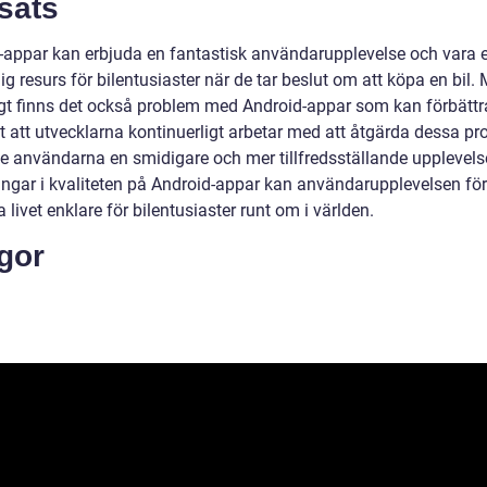
sats
-appar kan erbjuda en fantastisk användarupplevelse och vara 
ig resurs för bilentusiaster när de tar beslut om att köpa en bil.
gt finns det också problem med Android-appar som kan förbättr
gt att utvecklarna kontinuerligt arbetar med att åtgärda dessa p
 ge användarna en smidigare och mer tillfredsställande upplevel
ringar i kvaliteten på Android-appar kan användarupplevelsen fö
 livet enklare för bilentusiaster runt om i världen.
gor