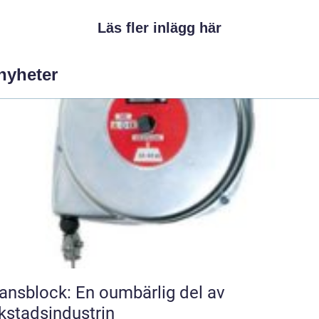
Läs fler inlägg här
 nyheter
ansblock: En oumbärlig del av
kstadsindustrin