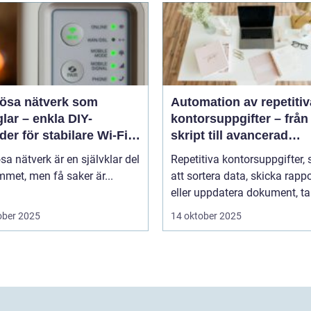
lösa nätverk som
Automation av repetitiv
lar – enkla DIY-
kontorsuppgifter – från
er för stabilare Wi-Fi i
skript till avancerad
 hemmet
programvara
sa nätverk är en självklar del
Repetitiva kontorsuppgifter,
met, men få saker är...
att sortera data, skicka rappo
eller uppdatera dokument, tar
ober 2025
14 oktober 2025