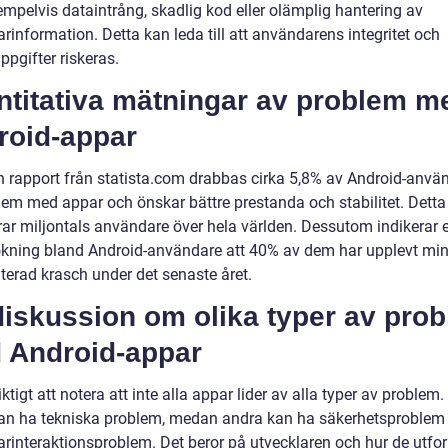
mpelvis dataintrång, skadlig kod eller olämplig hantering av
information. Detta kan leda till att användarens integritet och
pgifter riskeras.
ntitativa mätningar av problem m
roid-appar
en rapport från statista.com drabbas cirka 5,8% av Android-anvä
lem med appar och önskar bättre prestanda och stabilitet. Detta
ar miljontals användare över hela världen. Dessutom indikerar 
kning bland Android-användare att 40% av dem har upplevt min
terad krasch under det senaste året.
diskussion om olika typer av pro
 Android-appar
iktigt att notera att inte alla appar lider av alla typer av problem.
an ha tekniska problem, medan andra kan ha säkerhetsproblem 
rinteraktionsproblem. Det beror på utvecklaren och hur de utf