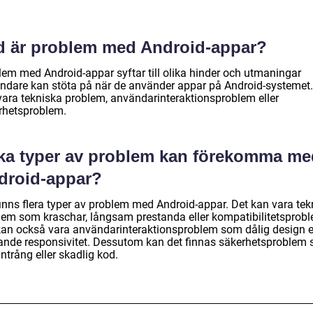
d är problem med Android-appar?
lem med Android-appar syftar till olika hinder och utmaningar
ndare kan stöta på när de använder appar på Android-systemet.
vara tekniska problem, användarinteraktionsproblem eller
rhetsproblem.
lka typer av problem kan förekomma me
droid-appar?
finns flera typer av problem med Android-appar. Det kan vara tek
lem som kraschar, långsam prestanda eller kompatibilitetsprob
kan också vara användarinteraktionsproblem som dålig design e
tande responsivitet. Dessutom kan det finnas säkerhetsproblem
ntrång eller skadlig kod.