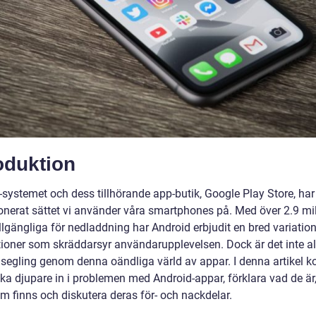
oduktion
-systemet och dess tillhörande app-butik, Google Play Store, har
ionerat sättet vi använder våra smartphones på. Med över 2.9 mi
llgängliga för nedladdning har Android erbjudit en bred variatio
tioner som skräddarsyr användarupplevelsen. Dock är det inte al
 segling genom denna oändliga värld av appar. I denna artikel
yka djupare in i problemen med Android-appar, förklara vad de är,
m finns och diskutera deras för- och nackdelar.