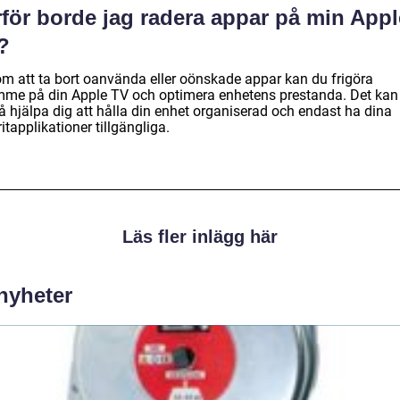
rför borde jag radera appar på min Appl
?
m att ta bort oanvända eller oönskade appar kan du frigöra
mme på din Apple TV och optimera enhetens prestanda. Det kan
å hjälpa dig att hålla din enhet organiserad och endast ha dina
itapplikationer tillgängliga.
Läs fler inlägg här
 nyheter