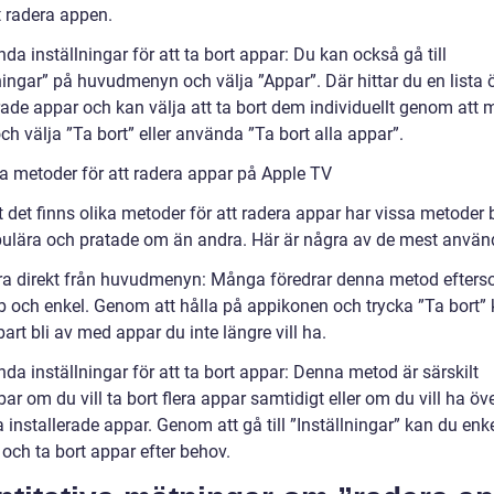
t radera appen.
da inställningar för att ta bort appar: Du kan också gå till
ningar” på huvudmenyn och välja ”Appar”. Där hittar du en lista ö
rade appar och kan välja att ta bort dem individuellt genom att 
h välja ”Ta bort” eller använda ”Ta bort alla appar”.
a metoder för att radera appar på Apple TV
t det finns olika metoder för att radera appar har vissa metoder b
ulära och pratade om än andra. Här är några av de mest använ
ra direkt från huvudmenyn: Många föredrar denna metod efter
b och enkel. Genom att hålla på appikonen och trycka ”Ta bort”
rt bli av med appar du inte längre vill ha.
da inställningar för att ta bort appar: Denna metod är särskilt
r om du vill ta bort flera appar samtidigt eller om du vill ha öv
a installerade appar. Genom att gå till ”Inställningar” kan du enke
och ta bort appar efter behov.