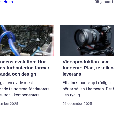
el Holm
05 januari
ingens evolution: Hur
Videoproduktion som
eraturhantering formar
fungerar: Plan, teknik 
tanda och design
leverans
g är en av de mest
Ett starkt budskap i rörlig bil
nde faktorerna för datorers
börjar sällan i kameran. Det 
ektronikkomponenters...
i en tydlig...
ember 2025
06 december 2025