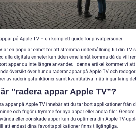
appar på Apple TV – en komplett guide för privatpersoner
V är en populär enhet för att strömma underhållning till din TV-
 alla digitala enheter kan tiden emellanåt komma då du vill re
 bort appar du inte längre använder. I denna artikel kommer vi att
nde översikt över hur du raderar appar på Apple TV och redogör
per av raderingsfunktioner samt kvantitativa mätningar kring det
 är ”radera appar Apple TV”?
ra appar på Apple TV innebär att du tar bort applikationer från d
minne och frigör utrymme för nya appar eller andra filer. Genom 
nvända eller oönskade appar kan du optimera din Apple TV-uppl
ill att endast dina favoritapplikationer finns tillgängliga.