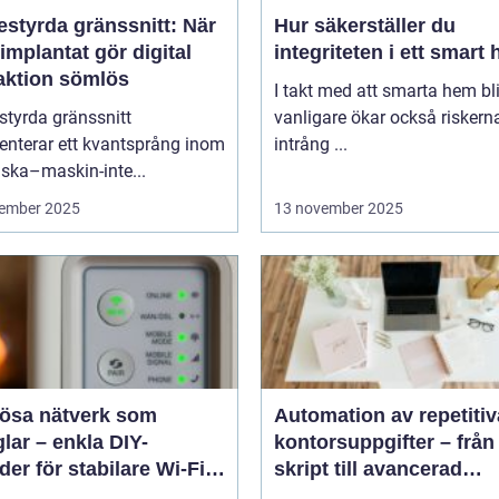
estyrda gränssnitt: När
Hur säkerställer du
implantat gör digital
integriteten i ett smart
raktion sömlös
I takt med att smarta hem blir
styrda gränssnitt
vanligare ökar också riskern
enterar ett kvantsprång inom
intrång ...
ska–maskin-inte...
ember 2025
13 november 2025
lösa nätverk som
Automation av repetitiv
lar – enkla DIY-
kontorsuppgifter – från
er för stabilare Wi-Fi i
skript till avancerad
 hemmet
programvara