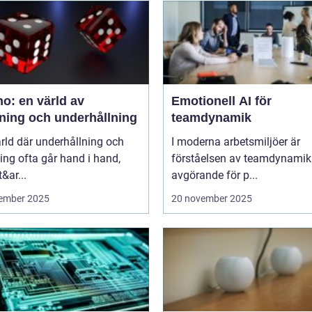
o: en värld av
Emotionell AI för
ning och underhållning
teamdynamik
ärld där underhållning och
I moderna arbetsmiljöer är
ng ofta går hand i hand,
förståelsen av teamdynamik
&ar...
avgörande för p...
ember 2025
20 november 2025