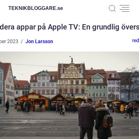
TEKNIKBLOGGARE.
se
dera appar på Apple TV: En grundlig övers
red
ber 2023
Jon Larsson