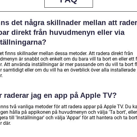
ns det några skillnader mellan att rade
ar direkt från huvudmenyn eller via
ställningarna?
et finns skillnader mellan dessa metoder. Att radera direkt från
menyn är snabbt och enkelt om du bara vill ta bort en eller ett 
. Att använda inställningar är mer passande om du vill ta bort f
 samtidigt eller om du vill ha en överblick över alla installerade
r.
r raderar jag en app på Apple TV?
finns två vanliga metoder för att radera appar på Apple TV. Du k
ngen hålla på appikonen på huvudmenyn och välja 'Ta bort', eller
era till 'Inställningar' och välja 'Appar' för att hantera och ta bor
r där.