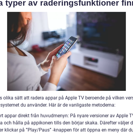
a typer av raderingsfunktioner fi
s olika sätt att radera appar på Apple TV beroende på vilken ver
vsystemet du använder. Här är de vanligaste metoderna:
ort appar direkt från huvudmenyn: På nyare versioner av Apple 
a och hålla på appikonen tills den börjar skaka. Därefter väljer 
ller klickar på ”Play/Paus” -knappen för att öppna en meny där d