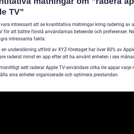
ntitativa mätningar om ”radera a
le TV”
vara intressant att se kvantitativa mätningar kring radering av 
V för att bättre förstå användarnas beteende och preferenser. 
ågra intressanta fakta:
gt en undersökning utförd av XYZ-företaget har över 80% av Appl
re raderat minst en app efter att ha använt enheten i sex månad
msnittligt sett raderar Apple TV-användare cirka tre appar varj
 hålla sina enheter organiserade och optimera prestandan.