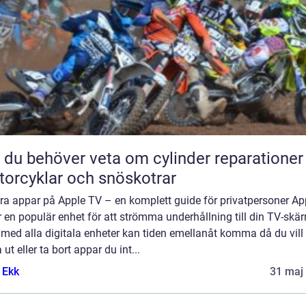
t du behöver veta om cylinder reparationer
orcyklar och snöskotrar
ra appar på Apple TV – en komplett guide för privatpersoner Ap
 en populär enhet för att strömma underhållning till din TV-skä
med alla digitala enheter kan tiden emellanåt komma då du vill
 ut eller ta bort appar du int...
 Ekk
31 maj