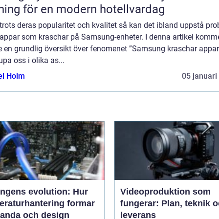
ning för en modern hotellvardag
rots deras popularitet och kvalitet så kan det ibland uppstå pr
appar som kraschar på Samsung-enheter. I denna artikel komme
ge en grundlig översikt över fenomenet ”Samsung kraschar appar
upa oss i olika as...
el Holm
05 januari
ingens evolution: Hur
Videoproduktion som
eraturhantering formar
fungerar: Plan, teknik 
tanda och design
leverans