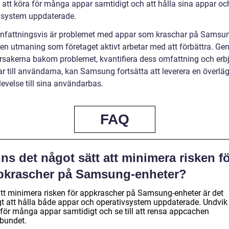
 att köra för många appar samtidigt och att hålla sina appar oc
vsystem uppdaterade.
attningsvis är problemet med appar som kraschar på Samsu
 en utmaning som företaget aktivt arbetar med att förbättra. Ge
orsakerna bakom problemet, kvantifiera dess omfattning och erb
ar till användarna, kan Samsung fortsätta att leverera en överlä
evelse till sina användarbas.
FAQ
ns det något sätt att minimera risken f
pkrascher på Samsung-enheter?
att minimera risken för appkrascher på Samsung-enheter är det
igt att hålla både appar och operativsystem uppdaterade. Undvik 
 för många appar samtidigt och se till att rensa appcachen
lbundet.