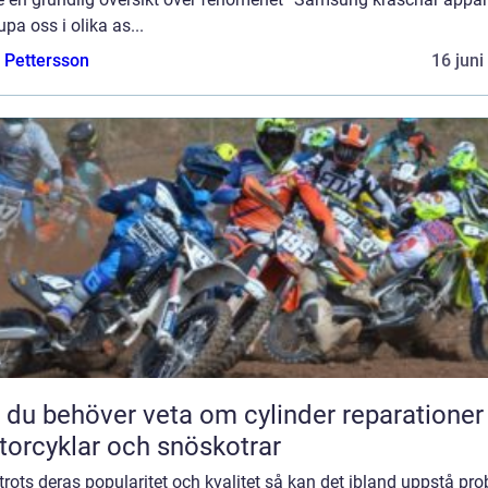
upa oss i olika as...
e Pettersson
16 juni
t du behöver veta om cylinder reparationer
orcyklar och snöskotrar
rots deras popularitet och kvalitet så kan det ibland uppstå pr