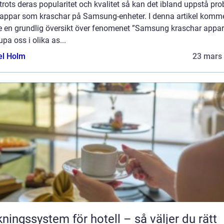
rots deras popularitet och kvalitet så kan det ibland uppstå pr
appar som kraschar på Samsung-enheter. I denna artikel komme
ge en grundlig översikt över fenomenet ”Samsung kraschar appar
upa oss i olika as...
el Holm
23 mars
ngssystem för hotell – så väljer du rätt