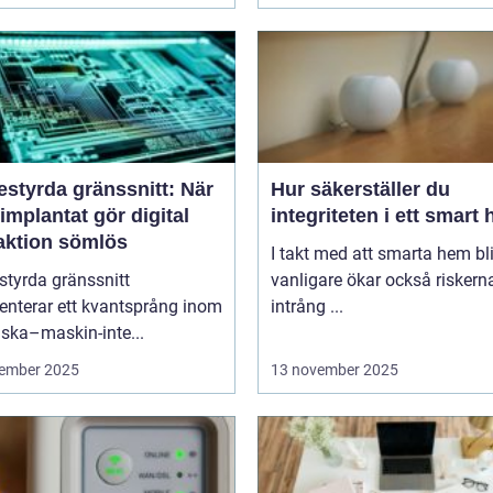
estyrda gränssnitt: När
Hur säkerställer du
implantat gör digital
integriteten i ett smart
raktion sömlös
I takt med att smarta hem blir
styrda gränssnitt
vanligare ökar också riskern
enterar ett kvantsprång inom
intrång ...
ska–maskin-inte...
ember 2025
13 november 2025