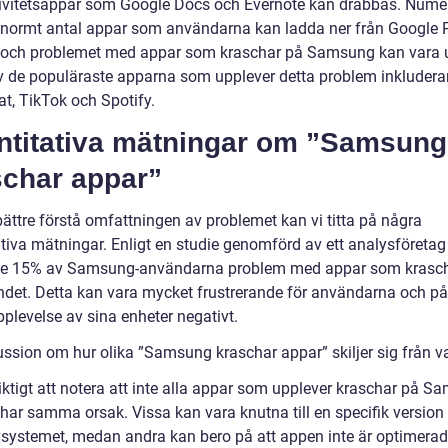
ivitetsappar som Google Docs och Evernote kan drabbas. Numer
 enormt antal appar som användarna kan ladda ner från Google P
 och problemet med appar som kraschar på Samsung kan vara u
v de populäraste apparna som upplever detta problem inkludera
t, TikTok och Spotify.
ntitativa mätningar om ”Samsung
schar appar”
bättre förstå omfattningen av problemet kan vi titta på några
ativa mätningar. Enligt en studie genomförd av ett analysföretag
de 15% av Samsung-användarna problem med appar som krasc
ndet. Detta kan vara mycket frustrerande för användarna och på
plevelse av sina enheter negativt.
ussion om hur olika ”Samsung kraschar appar” skiljer sig från v
iktigt att notera att inte alla appar som upplever kraschar på S
 har samma orsak. Vissa kan vara knutna till en specifik version
vsystemet, medan andra kan bero på att appen inte är optimerad 