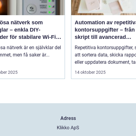
lösa nätverk som
Automation av repetitiv
lar – enkla DIY-
kontorsuppgifter – från
er för stabilare Wi-Fi i
skript till avancerad
 hemmet
programvara
sa nätverk är en självklar del
Repetitiva kontorsuppgifter,
met, men få saker är...
att sortera data, skicka rappo
eller uppdatera dokument, tar
ober 2025
14 oktober 2025
Adress