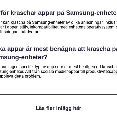
rför kraschar appar på Samsung-enhete
r kan krascha på Samsung-enheter av olika anledningar, inklusi
ar i appen själv, inkompatibilitet med enhetens operativsystem 
änsningar i hårdvaran.
lka appar är mest benägna att krascha p
msung-enheter?
finns ingen specifik typ av app som är mest benägen att krascha
ng-enheter. Allt från sociala medier-appar till produktivitetsap
uppleva detta problem.
Läs fler inlägg här