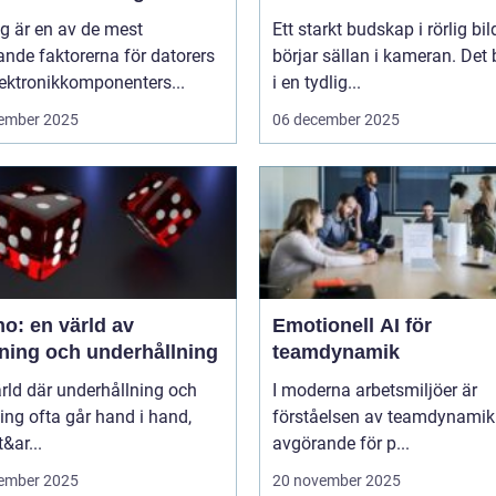
g är en av de mest
Ett starkt budskap i rörlig bil
nde faktorerna för datorers
börjar sällan i kameran. Det 
ektronikkomponenters...
i en tydlig...
ember 2025
06 december 2025
o: en värld av
Emotionell AI för
ning och underhållning
teamdynamik
ärld där underhållning och
I moderna arbetsmiljöer är
ng ofta går hand i hand,
förståelsen av teamdynamik
&ar...
avgörande för p...
ember 2025
20 november 2025