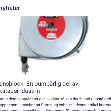
 nyheter
ansblock: En oumbärlig del av
kstadsindustrin
rots deras popularitet och kvalitet så kan det ibland uppstå pr
appar som kraschar på Samsung-enheter. I denna artikel komme
ge en grundlig översikt över fenomenet ”Samsung kraschar appar