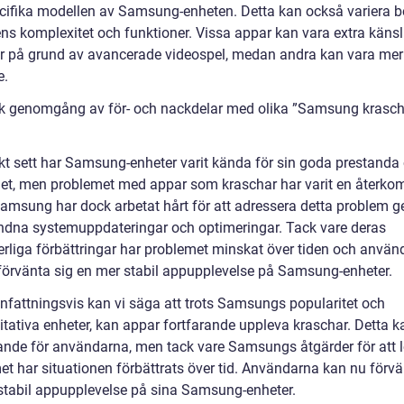
cifika modellen av Samsung-enheten. Detta kan också variera 
ns komplexitet och funktioner. Vissa appar kan vara extra känsl
r på grund av avancerade videospel, medan andra kan vara mer
e.
sk genomgång av för- och nackdelar med olika ”Samsung krasch
skt sett har Samsung-enheter varit kända för sin goda prestanda
ghet, men problemet med appar som kraschar har varit en åter
Samsung har dock arbetat hårt för att adressera detta problem 
ndna systemuppdateringar och optimeringar. Tack vare deras
erliga förbättringar har problemet minskat över tiden och använ
förvänta sig en mer stabil appupplevelse på Samsung-enheter.
attningsvis kan vi säga att trots Samsungs popularitet och
itativa enheter, kan appar fortfarande uppleva kraschar. Detta k
rande för användarna, men tack vare Samsungs åtgärder för att 
et har situationen förbättrats över tid. Användarna kan nu förvä
stabil appupplevelse på sina Samsung-enheter.