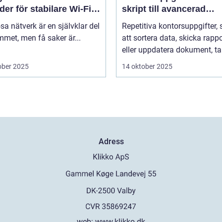
er för stabilare Wi-Fi i
skript till avancerad
 hemmet
programvara
sa nätverk är en självklar del
Repetitiva kontorsuppgifter,
met, men få saker är...
att sortera data, skicka rappo
eller uppdatera dokument, tar
ober 2025
14 oktober 2025
Adress
web:
www.klikko.dk