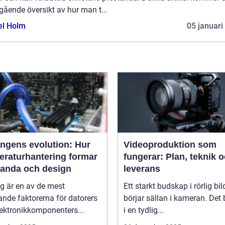
gående översikt av hur man t...
el Holm
05 januari
ingens evolution: Hur
Videoproduktion som
eraturhantering formar
fungerar: Plan, teknik 
tanda och design
leverans
g är en av de mest
Ett starkt budskap i rörlig bil
nde faktorerna för datorers
börjar sällan i kameran. Det 
ektronikkomponenters...
i en tydlig...