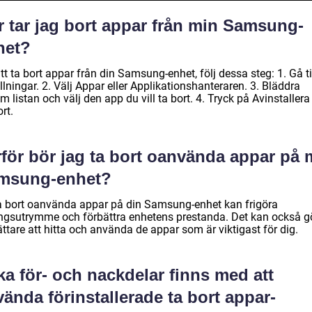
r tar jag bort appar från min Samsung-
het?
tt ta bort appar från din Samsung-enhet, följ dessa steg: 1. Gå ti
llningar. 2. Välj Appar eller Applikationshanteraren. 3. Bläddra
 listan och välj den app du vill ta bort. 4. Tryck på Avinstallera 
rt.
rför bör jag ta bort oanvända appar på 
msung-enhet?
ta bort oanvända appar på din Samsung-enhet kan frigöra
ingsutrymme och förbättra enhetens prestanda. Det kan också g
ättare att hitta och använda de appar som är viktigast för dig.
ka för- och nackdelar finns med att
ända förinstallerade ta bort appar-