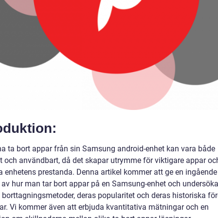
oduktion:
na ta bort appar från sin Samsung android-enhet kan vara både
kt och användbart, då det skapar utrymme för viktigare appar oc
ra enhetens prestanda. Denna artikel kommer att ge en ingående
t av hur man tar bort appar på en Samsung-enhet och undersöka
 borttagningsmetoder, deras popularitet och deras historiska för
ar. Vi kommer även att erbjuda kvantitativa mätningar och en