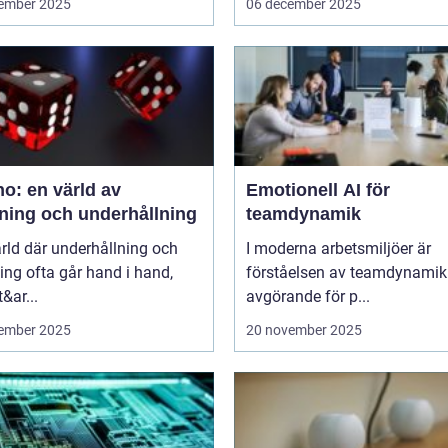
ember 2025
06 december 2025
o: en värld av
Emotionell AI för
ning och underhållning
teamdynamik
ärld där underhållning och
I moderna arbetsmiljöer är
ng ofta går hand i hand,
förståelsen av teamdynamik
&ar...
avgörande för p...
ember 2025
20 november 2025