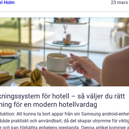
el Holm
23 mars
ngssystem för hotell – så väljer du rätt
ning för en modern hotellvardag
duktion: Att kunna ta bort appar från sin Samsung android-enhe
både praktiskt och användbart, då det skapar utrymme för vikti
r och kan förbättra enhetens prestanda. Denna artikel kommer a