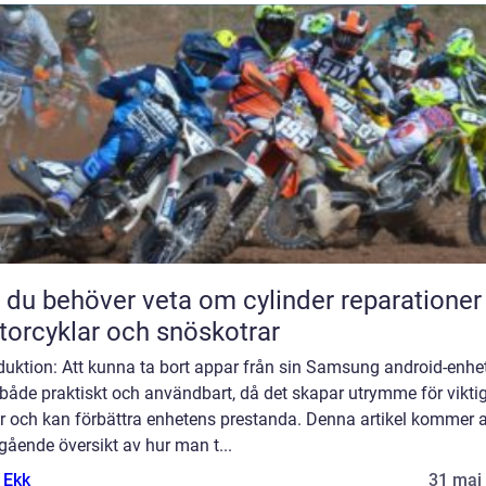
t du behöver veta om cylinder reparationer
orcyklar och snöskotrar
duktion: Att kunna ta bort appar från sin Samsung android-enhe
både praktiskt och användbart, då det skapar utrymme för vikti
r och kan förbättra enhetens prestanda. Denna artikel kommer a
gående översikt av hur man t...
 Ekk
31 maj