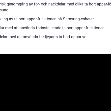
orisk genomgång av för- och nackdelar med olika ta bort appar-l
sung:
kling av ta bort appar-funktionen på Samsung-enheter
lar med att använda förinstallerade ta bort appar-funktioner
elar med att använda tredjeparts ta bort appar-val