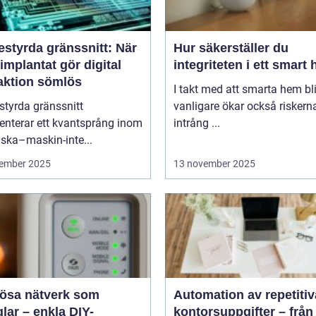
estyrda gränssnitt: När
Hur säkerställer du
implantat gör digital
integriteten i ett smart
raktion sömlös
I takt med att smarta hem blir
styrda gränssnitt
vanligare ökar också riskern
enterar ett kvantsprång inom
intrång ...
ska–maskin-inte...
ember 2025
13 november 2025
lösa nätverk som
Automation av repetitiv
lar – enkla DIY-
kontorsuppgifter – från