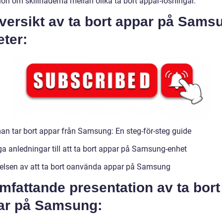
ion om skillnaderna mellan olika ta bort appar-lösningar.
versikt av ta bort appar på Sams
ter:
an tar bort appar från Samsung: En steg-för-steg guide
ga anledningar till att ta bort appar på Samsung-enhet
elsen av att ta bort oanvända appar på Samsung
mfattande presentation av ta bort
ar på Samsung: