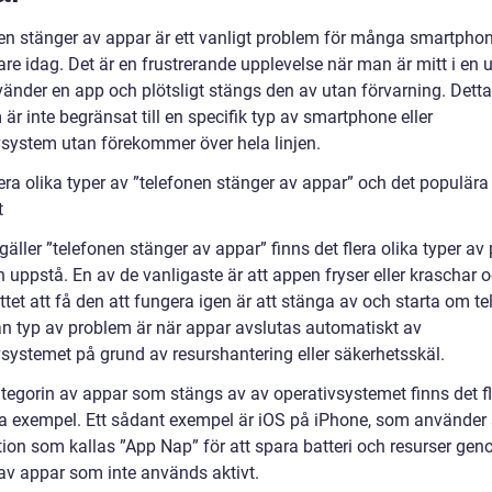
en stänger av appar är ett vanligt problem för många smartphon
re idag. Det är en frustrerande upplevelse när man är mitt i en 
vänder en app och plötsligt stängs den av utan förvarning. Detta
är inte begränsat till en specifik typ av smartphone eller
vsystem utan förekommer över hela linjen.
era olika typer av ”telefonen stänger av appar” och det populär
t
gäller ”telefonen stänger av appar” finns det flera olika typer a
uppstå. En av de vanligaste är att appen fryser eller kraschar o
tet att få den att fungera igen är att stänga av och starta om te
n typ av problem är när appar avslutas automatiskt av
vsystemet på grund av resurshantering eller säkerhetsskäl.
tegorin av appar som stängs av av operativsystemet finns det f
a exempel. Ett sådant exempel är iOS på iPhone, som använder 
tion som kallas ”App Nap” för att spara batteri och resurser gen
av appar som inte används aktivt.