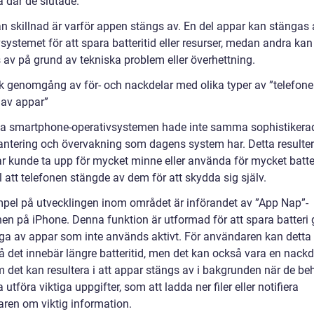
a där de slutade.
n skillnad är varför appen stängs av. En del appar kan stängas 
systemet för att spara batteritid eller resurser, medan andra kan
 av på grund av tekniska problem eller överhettning.
sk genomgång av för- och nackdelar med olika typer av ”telefon
 av appar”
ta smartphone-operativsystemen hade inte samma sophistikera
antering och övervakning som dagens system har. Detta resulter
r kunde ta upp för mycket minne eller använda för mycket batteri
ll att telefonen stängde av dem för att skydda sig själv.
mpel på utvecklingen inom området är införandet av ”App Nap”-
nen på iPhone. Denna funktion är utformad för att spara batter
nga av appar som inte används aktivt. För användaren kan detta
å det innebär längre batteritid, men det kan också vara en nackd
m det kan resultera i att appar stängs av i bakgrunden när de be
a utföra viktiga uppgifter, som att ladda ner filer eller notifiera
ren om viktig information.