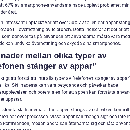
att 67% av smartphone-användarna hade upplevt problemet min
der året.
n intressant upptäckt var att över 50% av fallen där appar stän
terade till överhettning av telefonen. Detta indikerar att det är ett
 som behöver tas på allvar och att användarna måste vara me
de kan undvika överhettning och skydda sina smartphones.
lnader mellan olika typer av
efonen stänger av appar”
iktigt att förstå att inte alla typer av ”telefonen stänger av appar
 lika. Skillnaderna kan vara betydande och påverkar både
rupplevelsen och potentialen för att appen kan fortsätta använ
et uppstår.
 största skillnaderna är hur appen stängs av och vilken kontroll
ren har över processen. Vissa appar kan ”hänga sig” och inte r
a kommandon, medan andra kan återhämta sig och låta använ