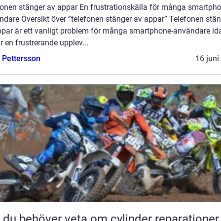
fonen stänger av appar En frustrationskälla för många smartpho
ndare Översikt över ”telefonen stänger av appar” Telefonen stä
ppar är ett vanligt problem för många smartphone-användare id
r en frustrerande upplev...
e Pettersson
16 juni
t du behöver veta om cylinder reparationer