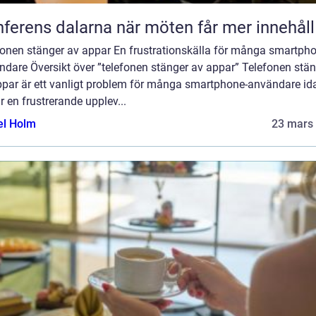
Konferens dalarna när möten får mer innehåll
fonen stänger av appar En frustrationskälla för många smartpho
ndare Översikt över ”telefonen stänger av appar” Telefonen stä
ppar är ett vanligt problem för många smartphone-användare id
r en frustrerande upplev...
el Holm
23 mars