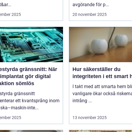
&ar...
avgörande för p...
ember 2025
20 november 2025
estyrda gränssnitt: När
Hur säkerställer du
implantat gör digital
integriteten i ett smart
raktion sömlös
I takt med att smarta hem blir
styrda gränssnitt
vanligare ökar också riskern
enterar ett kvantsprång inom
intrång ...
ska–maskin-inte...
ember 2025
13 november 2025