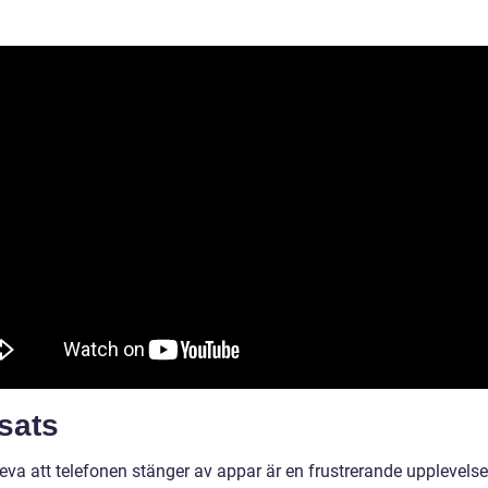
sats
leva att telefonen stänger av appar är en frustrerande upplevels