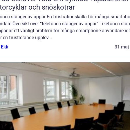
orcyklar och snöskotrar
fonen stänger av appar En frustrationskälla för många smartpho
ndare Översikt över ”telefonen stänger av appar” Telefonen stä
ppar är ett vanligt problem för många smartphone-användare id
r en frustrerande upplev...
 Ekk
31 maj