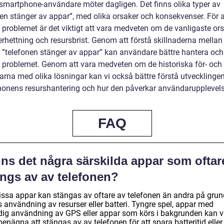
martphone-användare möter dagligen. Det finns olika typer av
nen stänger av appar”, med olika orsaker och konsekvenser. För a
 problemet är det viktigt att vara medveten om de vanligaste or
rhettning och resursbrist. Genom att förstå skillnaderna mellan 
v ”telefonen stänger av appar” kan användare bättre hantera och
 problemet. Genom att vara medveten om de historiska för- och
arna med olika lösningar kan vi också bättre förstå utvecklinge
onens resurshantering och hur den påverkar användarupplevel
FAQ
nns det några särskilda appar som oftar
ängs av av telefonen?
vissa appar kan stängas av oftare av telefonen än andra på grun
 användning av resurser eller batteri. Tyngre spel, appar med
dig användning av GPS eller appar som körs i bakgrunden kan v
enägna att stängas av av telefonen för att spara batteritid eller