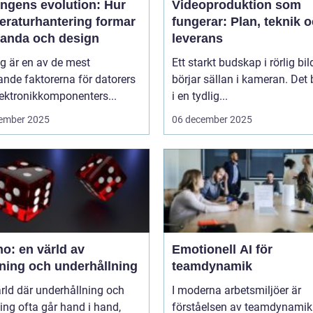
ingens evolution: Hur
Videoproduktion som
eraturhantering formar
fungerar: Plan, teknik 
tanda och design
leverans
g är en av de mest
Ett starkt budskap i rörlig bil
nde faktorerna för datorers
börjar sällan i kameran. Det 
ektronikkomponenters...
i en tydlig...
ember 2025
06 december 2025
o: en värld av
Emotionell AI för
ning och underhållning
teamdynamik
ärld där underhållning och
I moderna arbetsmiljöer är
ng ofta går hand i hand,
förståelsen av teamdynamik