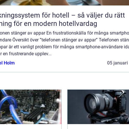
ngssystem för hotell – så väljer du rätt
ning för en modern hotellvardag
fonen stänger av appar En frustrationskälla för många smartpho
ndare Översikt över ”telefonen stänger av appar” Telefonen stä
ppar är ett vanligt problem för många smartphone-användare id
r en frustrerande upplev...
el Holm
05 januari