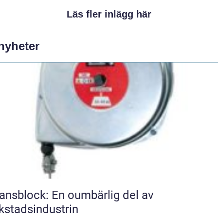
Läs fler inlägg här
 nyheter
ansblock: En oumbärlig del av
kstadsindustrin