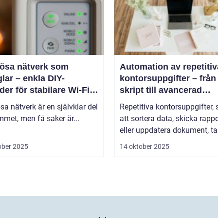
lösa nätverk som
Automation av repetitiv
lar – enkla DIY-
kontorsuppgifter – från
er för stabilare Wi-Fi i
skript till avancerad
 hemmet
programvara
sa nätverk är en självklar del
Repetitiva kontorsuppgifter,
met, men få saker är...
att sortera data, skicka rappo
eller uppdatera dokument, tar
ober 2025
14 oktober 2025