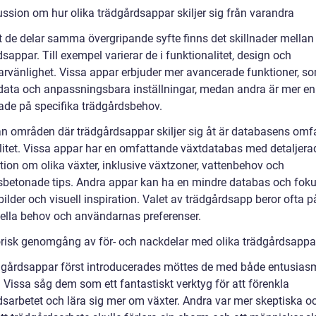
ussion om hur olika trädgårdsappar skiljer sig från varandra
t de delar samma övergripande syfte finns det skillnader mellan 
sappar. Till exempel varierar de i funktionalitet, design och
rvänlighet. Vissa appar erbjuder mer avancerade funktioner, s
sdata och anpassningsbara inställningar, medan andra är mer en
ade på specifika trädgårdsbehov.
n områden där trädgårdsappar skiljer sig åt är databasens omf
litet. Vissa appar har en omfattande växtdatabas med detaljera
tion om olika växter, inklusive växtzoner, vattenbehov och
betonade tips. Andra appar kan ha en mindre databas och fok
ilder och visuell inspiration. Valet av trädgårdsapp beror ofta p
uella behov och användarnas preferenser.
orisk genomgång av för- och nackdelar med olika trädgårdsappa
dgårdsappar först introducerades möttes de med både entusias
 Vissa såg dem som ett fantastiskt verktyg för att förenkla
dsarbetet och lära sig mer om växter. Andra var mer skeptiska o