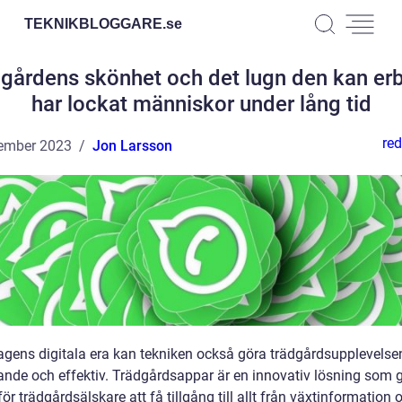
TEKNIKBLOGGARE.
se
gårdens skönhet och det lugn den kan er
har lockat människor under lång tid
red
ember 2023
Jon Larsson
agens digitala era kan tekniken också göra trädgårdsupplevels
ande och effektiv. Trädgårdsappar är en innovativ lösning som g
för trädgårdsälskare att få tillgång till allt från växtinformation 