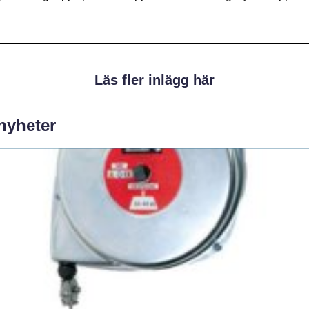
Läs fler inlägg här
 nyheter