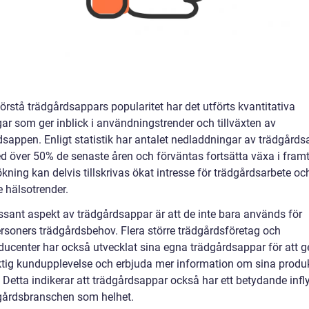
förstå trädgårdsappars popularitet har det utförts kvantitativa
ar som ger inblick i användningstrender och tillväxten av
dsappen. Enligt statistik har antalet nedladdningar av trädgård
d över 50% de senaste åren och förväntas fortsätta växa i framt
ning kan delvis tillskrivas ökat intresse för trädgårdsarbete oc
 hälsotrender.
essant aspekt av trädgårdsappar är att de inte bara används för
ersoners trädgårdsbehov. Flera större trädgårdsföretag och
ducenter har också utvecklat sina egna trädgårdsappar för att g
ktig kundupplevelse och erbjuda mer information om sina produ
. Detta indikerar att trädgårdsappar också har ett betydande inf
gårdsbranschen som helhet.