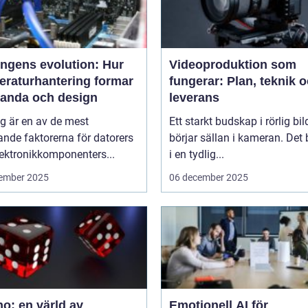
ingens evolution: Hur
Videoproduktion som
eraturhantering formar
fungerar: Plan, teknik 
tanda och design
leverans
g är en av de mest
Ett starkt budskap i rörlig bil
nde faktorerna för datorers
börjar sällan i kameran. Det 
ektronikkomponenters...
i en tydlig...
ember 2025
06 december 2025
o: en värld av
Emotionell AI för