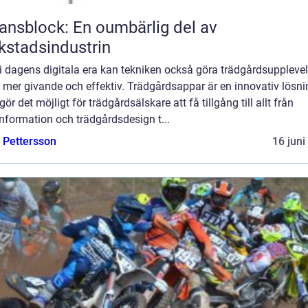
ansblock: En oumbärlig del av
kstadsindustrin
i dagens digitala era kan tekniken också göra trädgårdsuppleve
 mer givande och effektiv. Trädgårdsappar är en innovativ lösni
ör det möjligt för trädgårdsälskare att få tillgång till allt från
nformation och trädgårdsdesign t...
e Pettersson
16 juni