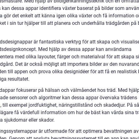
dsmästare. Med hjälp av bildigenkänningsteknik och en omfatt
 kan dessa appar identifiera växter baserat på bilder som anvä
ta gör det enkelt att känna igen olika växter och få information 
lket i sin tur hjälper till att planera och underhålla trädgården på
dsdesignappar är fantastiska verktyg för att skapa och visualis
dsdesignkoncept. Med hjälp av dessa appar kan användarna
ntera med olika layouter, färger och materialval för att skapa s
dgård. Det är också möjligt att importera bilder av den nuvaran
en till appen och prova olika designidéer för att få en realistisk 
iga resultatet.
dappar fokuserar på hälsan och välmåendet hos träd. Med hjäl
ade sensorer och algoritmer kan dessa appar övervaka trädens
d, till exempel jordfuktighet, näringstillstånd och skadedjur. På så
dägare få värdefull information om hur de bäst kan vårda sina t
ra sjukdomar eller skador.
ingssystemappar är utformade för att optimera bevattningen av
den. Genom att ansluta bevattningssystemet till en app kan an