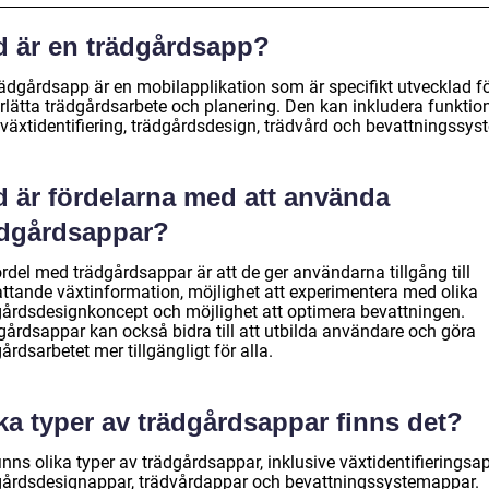
d är en trädgårdsapp?
rädgårdsapp är en mobilapplikation som är specifikt utvecklad fö
rlätta trädgårdsarbete och planering. Den kan inkludera funktio
växtidentifiering, trädgårdsdesign, trädvård och bevattningssys
d är fördelarna med att använda
ädgårdsappar?
rdel med trädgårdsappar är att de ger användarna tillgång till
ttande växtinformation, möjlighet att experimentera med olika
gårdsdesignkoncept och möjlighet att optimera bevattningen.
gårdsappar kan också bidra till att utbilda användare och göra
årdsarbetet mer tillgängligt för alla.
ka typer av trädgårdsappar finns det?
inns olika typer av trädgårdsappar, inklusive växtidentifieringsap
gårdsdesignappar, trädvårdappar och bevattningssystemappar.