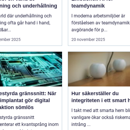
ning och underhållning
teamdynamik
ärld där underhållning och
I moderna arbetsmiljöer är
ng ofta går hand i hand,
förståelsen av teamdynamik
&ar...
avgörande för p...
ember 2025
20 november 2025
estyrda gränssnitt: När
Hur säkerställer du
implantat gör digital
integriteten i ett smart
raktion sömlös
I takt med att smarta hem blir
styrda gränssnitt
vanligare ökar också riskern
enterar ett kvantsprång inom
intrång ...