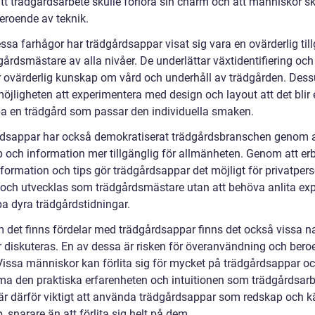
t trädgårdsarbete skulle förlora sin charm och att människor sku
beroende av teknik.
ssa farhågor har trädgårdsappar visat sig vara en ovärderlig til
gårdsmästare av alla nivåer. De underlättar växtidentifiering och
r ovärderlig kunskap om vård och underhåll av trädgården. Des
öjligheten att experimentera med design och layout att det blir 
pa en trädgård som passar den individuella smaken.
dsappar har också demokratiserat trädgårdsbranschen genom a
 och information mer tillgänglig för allmänheten. Genom att er
formation och tips gör trädgårdsappar det möjligt för privatpers
g och utvecklas som trädgårdsmästare utan att behöva anlita exp
pa dyra trädgårdstidningar.
 det finns fördelar med trädgårdsappar finns det också vissa n
 diskuteras. En av dessa är risken för överanvändning och bero
 Vissa människor kan förlita sig för mycket på trädgårdsappar o
a den praktiska erfarenheten och intuitionen som trädgårdsar
är därför viktigt att använda trädgårdsappar som redskap och käll
 snarare än att förlita sig helt på dem.