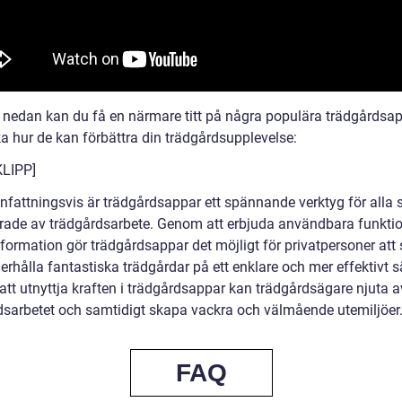
n nedan kan du få en närmare titt på några populära trädgårdsa
a hur de kan förbättra din trädgårdsupplevelse:
LIPP]
attningsvis är trädgårdsappar ett spännande verktyg för alla 
erade av trädgårdsarbete. Genom att erbjuda användbara funkti
nformation gör trädgårdsappar det möjligt för privatpersoner att
rhålla fantastiska trädgårdar på ett enklare och mer effektivt sä
tt utnyttja kraften i trädgårdsappar kan trädgårdsägare njuta a
dsarbetet och samtidigt skapa vackra och välmående utemiljöer
FAQ