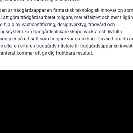
ndan är trädgårdsappar en fantastisk teknologisk innovation som
l att göra trädgårdsarbetet roligare, mer effektivt och mer tillgän
d hjälp av växtidentifiering, designverktyg, trädvård och
ingssystem kan trädgårdsälskare skapa vackra och livfulla
miljöer på ett sätt som tidigare var otänkbart. Oavsett om du ä
re eller en erfaren trädgårdsmästare är trädgårdsappar en invest
anterat kommer att ge dig fruktbara resultat.