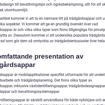
dsdesign till bevattningstips och ogräsbekämpning, allt för att 
isk utomhusmiljö.
artikel kommer vi att ta en närmare titt på trädgårdsappar och u
ika aspekter. Vi kommer att ge en grundlig översikt över vad
sappar är och vilka olika typer som finns tillgängliga för privat
 nytta av. Dessutom kommer vi att undersöka populära trädgård
vad som gör dem så omtyckta av trädgårdsentusiaster över hela
omfattande presentation av
dgårdsappar
dsappar är mobilapplikationer specifikt utformade för att underl
dsarbete och trädgårdsplanering. Det finns olika typer av
dsappar, inklusive växtidentifieringsappar, trädgårdsdesignappar
dappar och bevattningssystemappar.
ntifieringsappar är särskilt användbara för både nybörjare och e