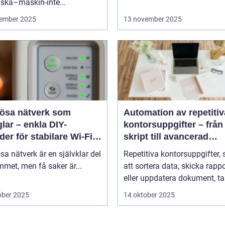
ska–maskin-inte...
ember 2025
13 november 2025
lösa nätverk som
Automation av repetitiv
lar – enkla DIY-
kontorsuppgifter – från
er för stabilare Wi-Fi i
skript till avancerad
 hemmet
programvara
sa nätverk är en självklar del
Repetitiva kontorsuppgifter,
met, men få saker är...
att sortera data, skicka rappo
eller uppdatera dokument, tar
ober 2025
14 oktober 2025