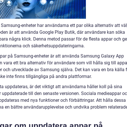
 Samsung-enheter har användarna ett par olika alternativ att väl
oden är att använda Google Play Butik, där användare kan söka
ara några klick. Denna metod passar för de flesta appar och ge
funktionerna och säkerhetsuppdateringarna.
ppar på Samsung-enheter är att använda Samsung Galaxy App
ara ett bra alternativ för användare som vill hålla sig till appa
 och utvecklade av Samsung själva. Det kan vara en bra källa 
 inte finns tillgängliga på andra plattformar.
a uppdateras, är det viktigt att användarna håller koll på sina
d är uppdaterade till den senaste versionen. Sociala medieappar o
pdateras med nya funktioner och förbättringar. Att hålla dessa
a en bättre användarupplevelse och undvika problem relaterad
ngar om uppdatera appar på