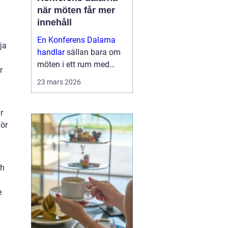
när möten får mer
innehåll
En Konferens Dalarna
ja
handlar
sällan bara om
möten i ett rum med
r
projektor och block.
23 mars 2026
Många företag söker i
dag en miljö där
r
människor faktiskt
för
hinner mötas, tänka klart
och bygga relatio...
ch
e