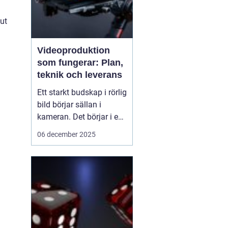
lut
Videoproduktion
som fungerar: Plan,
teknik och leverans
Ett starkt budskap i rörlig
bild börjar sällan i
kameran. Det börjar i en
tydlig plan. När företag
06 december 2025
och organisationer
lyckas med video
handlar det om att knyta
ihop idé, manus, team,
teknik och distribution.
D&ari...