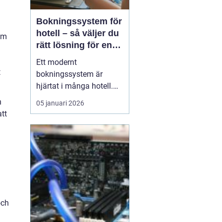
Bokningssystem för
hotell – så väljer du
om
rätt lösning för en
modern
Ett modernt
hotellvardag
t
bokningssystem är
hjärtat i många hotell.
När gäster förväntar sig
n
05 januari 2026
snabba svar, enkla
att
betalningar och smidiga
in- och utcheckningar
behöver hotellen ett
digitalt stöd som håller
samma te...
och