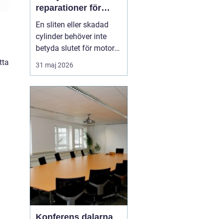
reparationer för
motorcyklar och
En sliten eller skadad
snöskotrar
cylinder behöver inte
betyda slutet för motorn.
Med rätt kunskap,
tta
31 maj 2026
noggrann felsökning och
professionell hjälp går
det ofta att rädda även
hårt drabbade motorer.
För den som kör
motocross, enduro eller
snöskoter kan en väl
utför...
Konferens dalarna