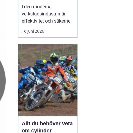
I den moderna
verkstadsindustrin är
effektivitet och säkerhet
grundpelare som inte får
16 juni 2026
komprometteras. För
företag som arbetar med
tunga verktyg och
maskiner är det
avgörande att ha rätt
hjälpmedel fö...
Allt du behöver veta
om cylinder