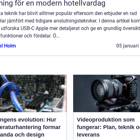
ning för en modern hotellvardag
 teknik har blivit alltmer populär eftersom den erbjuder en rad
lar jämfört med tidigare anslutningstekniker. I denna artikel k
t utforska USB-C Apple mer detaljerat och ge en grundlig översikt
funktioner och fördelar. Ö...
el Holm
05 januari
ingens evolution: Hur
Videoproduktion som
eraturhantering formar
fungerar: Plan, teknik 
tanda och design
leverans