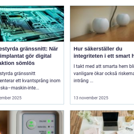
estyrda gränssnitt: När
Hur säkerställer du
implantat gör digital
integriteten i ett smart
raktion sömlös
I takt med att smarta hem blir
styrda gränssnitt
vanligare ökar också riskern
enterar ett kvantsprång inom
intrång ...
ska–maskin-inte...
ember 2025
13 november 2025