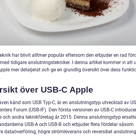
knik har blivit alltmer populär eftersom den erbjuder en rad för
med tidigare anslutningstekniker. I denna artikel kommer vi att 
pple mer detaljerat och ge en grundlig översikt över dess funkti
.
rsikt över USB-C Apple
även känd som USB Typ-C, är en anslutningstyp utvecklad av U
nters Forum (USB-IF). Den första versionen av USB-C introduce
e och andra teknikföretag år 2015. Denna anslutningstyp ersatt
tandarderna USB-A och USB-B och erbjuder flera fördelar såsom
e dataöverföring, högre strömleverans och reversibel anslutning