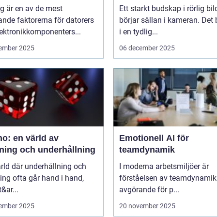
g är en av de mest
Ett starkt budskap i rörlig bil
nde faktorerna för datorers
börjar sällan i kameran. Det 
ektronikkomponenters...
i en tydlig...
ember 2025
06 december 2025
o: en värld av
Emotionell AI för
ning och underhållning
teamdynamik
ärld där underhållning och
I moderna arbetsmiljöer är
ng ofta går hand i hand,
förståelsen av teamdynamik
&ar...
avgörande för p...
ember 2025
20 november 2025