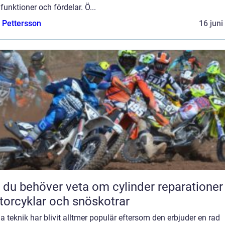
funktioner och fördelar. Ö...
e Pettersson
16 juni
t du behöver veta om cylinder reparationer
orcyklar och snöskotrar
 teknik har blivit alltmer populär eftersom den erbjuder en rad