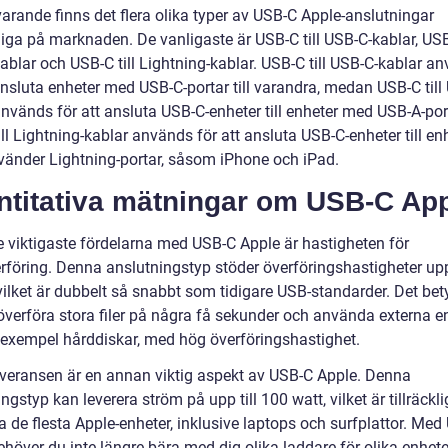
arande finns det flera olika typer av USB-C Apple-anslutningar
liga på marknaden. De vanligaste är USB-C till USB-C-kablar, USB-
ablar och USB-C till Lightning-kablar. USB-C till USB-C-kablar a
ansluta enheter med USB-C-portar till varandra, medan USB-C till
används för att ansluta USB-C-enheter till enheter med USB-A-por
ll Lightning-kablar används för att ansluta USB-C-enheter till en
änder Lightning-portar, såsom iPhone och iPad.
ntitativa mätningar om USB-C Ap
e viktigaste fördelarna med USB-C Apple är hastigheten för
rföring. Denna anslutningstyp stöder överföringshastigheter upp 
vilket är dubbelt så snabbt som tidigare USB-standarder. Det bet
överföra stora filer på några få sekunder och använda externa en
l exempel hårddiskar, med hög överföringshastighet.
veransen är en annan viktig aspekt av USB-C Apple. Denna
ngstyp kan leverera ström på upp till 100 watt, vilket är tillräckli
a de flesta Apple-enheter, inklusive laptops och surfplattor. Me
höver du inte längre bära med dig olika laddare för olika enhete