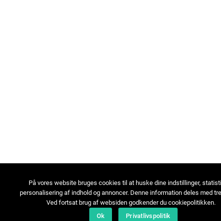
På vores website bruges cookies til at huske dine indstillinger, statist
personalisering af indhold og annoncer. Denne information deles med tre
Ved fortsat brug af websiden godkender du cookiepolitikken.
Ok
Privatlivspolitik