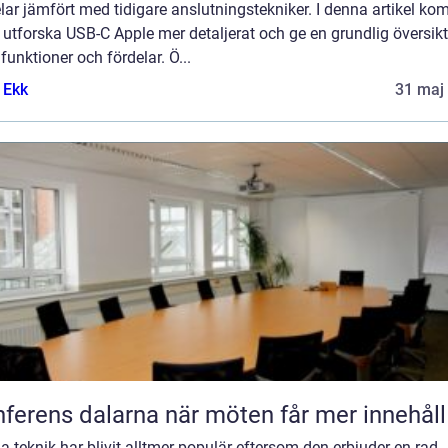
lar jämfört med tidigare anslutningstekniker. I denna artikel k
t utforska USB-C Apple mer detaljerat och ge en grundlig översikt
funktioner och fördelar. Ö...
 Ekk
31 maj
Konferens dalarna när möten får mer innehåll
 teknik har blivit alltmer populär eftersom den erbjuder en rad