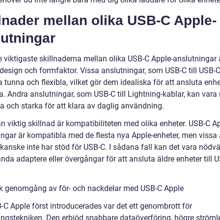
lnader mellan olika USB-C Apple-
lutningar
e viktigaste skillnaderna mellan olika USB-C Apple-anslutningar 
 design och formfaktor. Vissa anslutningar, som USB-C till USB-C
 tunna och flexibla, vilket gör dem idealiska för att ansluta enh
a. Andra anslutningar, som USB-C till Lightning-kablar, kan vara
ka och starka för att klara av daglig användning.
 viktig skillnad är kompatibiliteten med olika enheter. USB-C Ap
ingar är kompatibla med de flesta nya Apple-enheter, men vissa 
 kanske inte har stöd för USB-C. I sådana fall kan det vara nödv
nda adaptere eller övergångar för att ansluta äldre enheter till 
sk genomgång av för- och nackdelar med USB-C Apple
-C Apple först introducerades var det ett genombrott för
ingstekniken. Den erbjöd snabbare dataöverföring, högre ströml