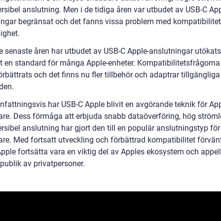
rsibel anslutning. Men i de tidiga åren var utbudet av USB-C App
ingar begränsat och det fanns vissa problem med kompatibilite
lighet.
e senaste åren har utbudet av USB-C Apple-anslutningar utökats
vit en standard för många Apple-enheter. Kompatibilitetsfrågorna
rbättrats och det finns nu fler tillbehör och adaptrar tillgängliga
den.
attningsvis har USB-C Apple blivit en avgörande teknik för App
re. Dess förmåga att erbjuda snabb dataöverföring, hög ström
rsibel anslutning har gjort den till en populär anslutningstyp f
re. Med fortsatt utveckling och förbättrad kompatibilitet förvän
ple fortsätta vara en viktig del av Apples ekosystem och appelle
publik av privatpersoner.