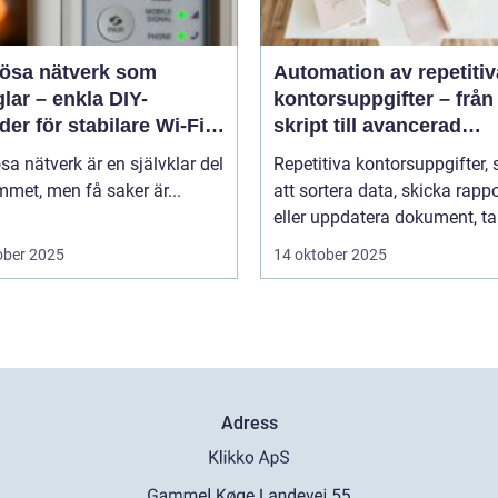
lösa nätverk som
Automation av repetitiv
lar – enkla DIY-
kontorsuppgifter – från
er för stabilare Wi-Fi i
skript till avancerad
 hemmet
programvara
sa nätverk är en självklar del
Repetitiva kontorsuppgifter,
met, men få saker är...
att sortera data, skicka rappo
eller uppdatera dokument, tar
ober 2025
14 oktober 2025
Adress