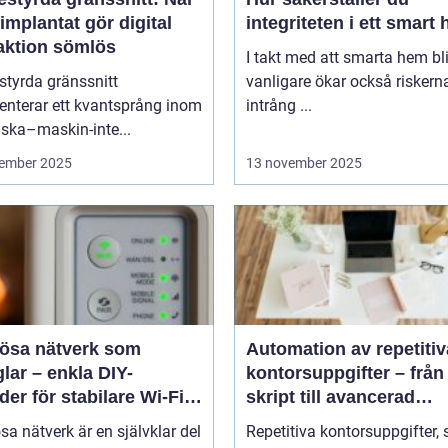
implantat gör digital
integriteten i ett smart
raktion sömlös
I takt med att smarta hem blir
styrda gränssnitt
vanligare ökar också riskern
enterar ett kvantsprång inom
intrång ...
ska–maskin-inte...
ember 2025
13 november 2025
lösa nätverk som
Automation av repetitiv
lar – enkla DIY-
kontorsuppgifter – från
er för stabilare Wi-Fi i
skript till avancerad
 hemmet
programvara
sa nätverk är en självklar del
Repetitiva kontorsuppgifter,