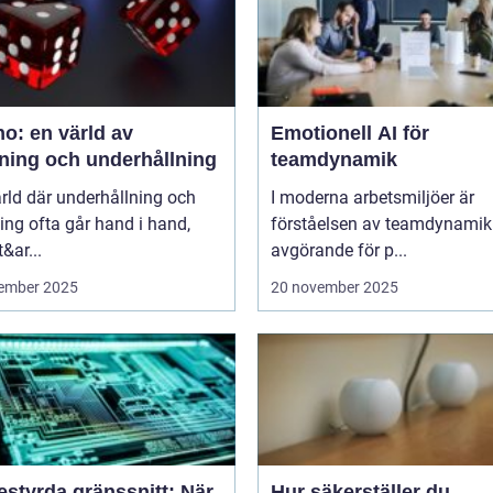
o: en värld av
Emotionell AI för
ning och underhållning
teamdynamik
ärld där underhållning och
I moderna arbetsmiljöer är
ng ofta går hand i hand,
förståelsen av teamdynamik
&ar...
avgörande för p...
ember 2025
20 november 2025
estyrda gränssnitt: När
Hur säkerställer du