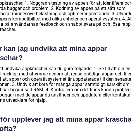
ppkrascher: 1. Noggrann testning av appen för att identifiera oc
rda buggar och problem. 2. Kodning av appen på ett sätt som
merar minnesöverbelastning och optimerar prestanda. 3. Utvärd
ppens kompatibilitet med olika enheter och operativsystem. 4. At
na på användarnas feedback och snabbt svara på och lösa rapp
rascher.
r kan jag undvika att mina appar
aschar?
tt undvika appkrascher kan du göra följande: 1. Se till att din en
illräckligt med utrymme genom att rensa onödiga appar och filer.
ll att appar och operativsystemet är uppdaterade till den senaste
onen. 3. Undvik att köra för många appar samtidigt, särskilt om 
t har begränsad RAM. 4. Kontrollera om det finns kända proble
r buggar med de appar du använder och uppdatera eller kontakta
s utvecklare för hjälp.
för upplever jag att mina appar krascha
ofta?