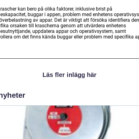
ascher kan bero på olika faktorer, inklusive brist på
eskapacitet, buggar i appen, problem med enhetens operativsy
 överbelastning av appar. Det är viktigt att försöka identifiera de
ifika orsaken till krascherna genom att utvärdera enhetens
esutnyttjande, uppdatera appar och operativsystem, samt
rollera om det finns kända buggar eller problem med specifika a
Läs fler inlägg här
 nyheter