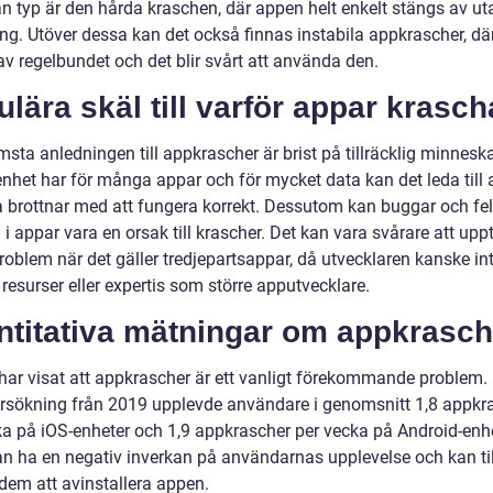
n typ är den hårda kraschen, där appen helt enkelt stängs av ut
ing. Utöver dessa kan det också finnas instabila appkrascher, d
av regelbundet och det blir svårt att använda den.
lära skäl till varför appar krasch
sta anledningen till appkrascher är brist på tillräcklig minneska
nhet har för många appar och för mycket data kan det leda till a
 brottnar med att fungera korrekt. Dessutom kan buggar och fel
i appar vara en orsak till krascher. Det kan vara svårare att up
roblem när det gäller tredjepartsappar, då utvecklaren kanske in
esurser eller expertis som större apputvecklare.
ntitativa mätningar om appkrasch
 har visat att appkrascher är ett vanligt förekommande problem. 
rsökning från 2019 upplevde användare i genomsnitt 1,8 appkr
ka på iOS-enheter och 1,9 appkrascher per vecka på Android-enhe
an ha en negativ inverkan på användarnas upplevelse och kan til
dem att avinstallera appen.