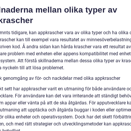
lnaderna mellan olika typer av
krascher
nts tidigare, kan appkrascher vara av olika typer och ha olika 
rascher kan till exempel vara resultatet av minnesöverbelastning
kriven kod. Å andra sidan kan hårda krascher vara ett resultat av
igare problem med enheten eller appens kompatibilitet med enhe
system. Att förstå skillnaderna mellan dessa olika typer av kras
 nyckeln till att lösa problemet.
sk genomgång av för- och nackdelar med olika appkrascher
skt sett har appkrascher varit en utmaning för både användare o
cklare. För användare kan det vara irriterande att ständigt behö
om appar eller vänta på att de ska åtgärdas. För apputvecklare k
 utmaning att upptäcka och åtgärda buggar i koden eller optime
r olika enheter och operativsystem. Dock har det skett förbättri
den, och med rätt strategier och utvecklingsmetoder kan appkras
 betydligt.