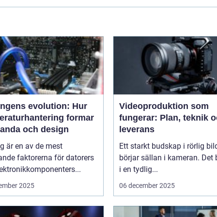
ingens evolution: Hur
Videoproduktion som
eraturhantering formar
fungerar: Plan, teknik 
tanda och design
leverans
g är en av de mest
Ett starkt budskap i rörlig bil
nde faktorerna för datorers
börjar sällan i kameran. Det 
ektronikkomponenters...
i en tydlig...
ember 2025
06 december 2025