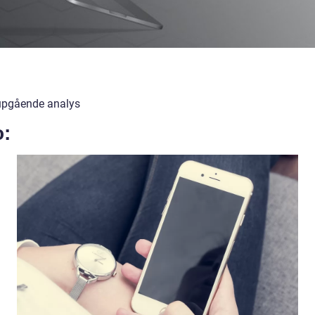
upgående analys
o: