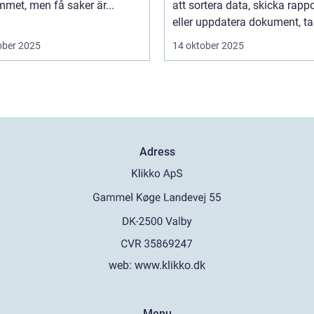
met, men få saker är...
att sortera data, skicka rappo
eller uppdatera dokument, tar
ober 2025
14 oktober 2025
Adress
web:
www.klikko.dk
Menu