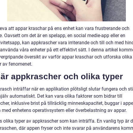
leva att appar kraschar på ens enhet kan vara frustrerande och
e. Oavsett om det är en spelapp, en social medie-app eller en
vitetsapp, kan appkrascher vara irriterande och till och med hin
 använda våra enheter på ett effektivt sätt. I denna artikel komme
vergripande översikt av varför appar kraschar och utforska olika
r av fenomenet.
är appkrascher och olika typer
asch inträffar när en applikation plötsligt slutar fungera och s
själv automatiskt. Det kan vara olika faktorer som bidrar till
her, inklusive brist på tillräcklig minneskapacitet, buggar i appe
 med enhetens operativsystem eller överbelastning av appar.
s olika typer av appkrascher som kan inträffa. En vanlig typ är 
raschen, där appen fryser och inte svarar på användarens ko