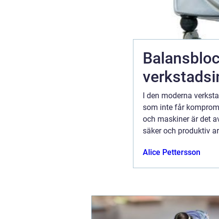
Balansbloc
verkstadsi
m med
I den moderna verkstad
människor
som inte får komprome
ller längre
och maskiner är det av
en: vacker
säker och produktiv ar
m kan
3 mars 2026
Alice Pettersson