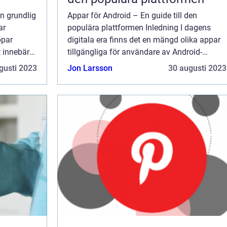
n grundlig
Appar för Android – En guide till den
ar
populära plattformen Inledning I dagens
ppar
digitala era finns det en mängd olika appar
 innebär
tillgängliga för användare av Android-
ig själva
enheter. Med över 2.8 miljoner appar i
gusti 2023
Jon Larsson
30 augusti 2023
n ...
Google Play-butiken har Android blivit en av
...