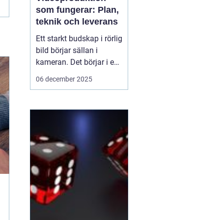
som fungerar: Plan,
teknik och leverans
Ett starkt budskap i rörlig
bild börjar sällan i
kameran. Det börjar i en
tydlig plan. När företag
06 december 2025
och organisationer
lyckas med video
handlar det om att knyta
ihop idé, manus, team,
teknik och distribution.
D&ari...