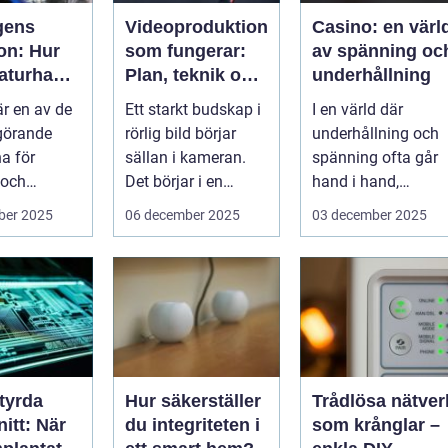
gens
Videoproduktion
Casino: en värl
on: Hur
som fungerar:
av spänning oc
aturhante
Plan, teknik och
underhållning
rmar
leverans
är en av de
Ett starkt budskap i
I en värld där
nda och
görande
rörlig bild börjar
underhållning och
na för
sällan i kameran.
spänning ofta går
 och
Det börjar i en
hand i hand,
nikkomponen
tydlig...
framst&ar...
ber 2025
06 december 2025
03 december 2025
tyrda
Hur säkerställer
Trådlösa nätver
itt: När
du integriteten i
som krånglar –