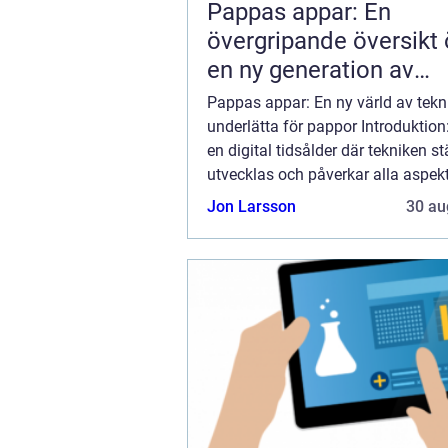
Pappas appar: En
övergripande översikt 
en ny generation av
föräldraskaps-appar
Pappas appar: En ny värld av tekni
underlätta för pappor Introduktion: 
en digital tidsålder där tekniken s
utvecklas och påverkar alla aspek
liv. Föräldraskap är inget undanta
Jon Larsson
30 au
har uppstått en ny genre a...