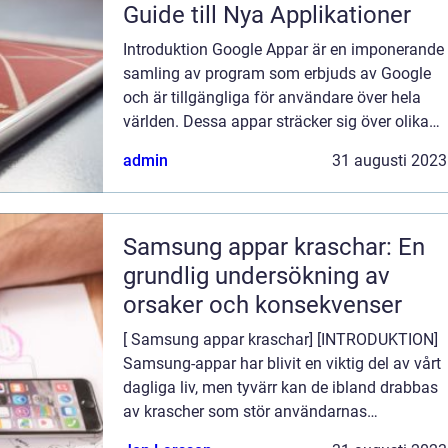
Guide till Nya Applikationer
Introduktion Google Appar är en imponerande
samling av program som erbjuds av Google
och är tillgängliga för användare över hela
världen. Dessa appar sträcker sig över olika
kategorier och erbjuder ett brett utbud av
admin
31 augusti 2023
funktioner för att förbättra anvä...
Samsung appar kraschar: En
grundlig undersökning av
orsaker och konsekvenser
[ Samsung appar kraschar] [INTRODUKTION]
Samsung-appar har blivit en viktig del av vårt
dagliga liv, men tyvärr kan de ibland drabbas
av krascher som stör användarnas
upplevelse. I denna artikel kommer vi att ge