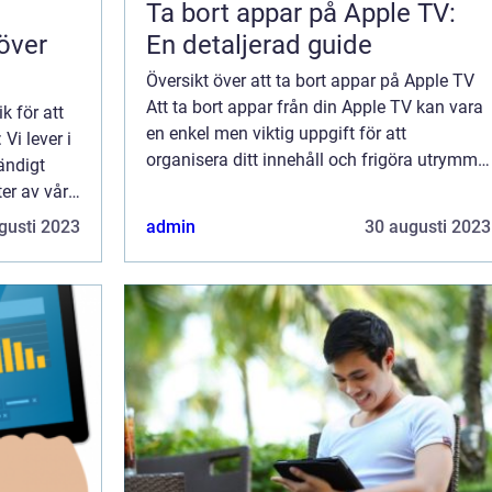
Ta bort appar på Apple TV:
över
En detaljerad guide
Översikt över att ta bort appar på Apple TV
Att ta bort appar från din Apple TV kan vara
k för att
en enkel men viktig uppgift för att
Vi lever i
organisera ditt innehåll och frigöra utrymme.
tändigt
Genom att rensa bort appar som du inte
ter av våra
längre använder kan du optimera din uppl...
g, och det
gusti 2023
admin
30 augusti 2023