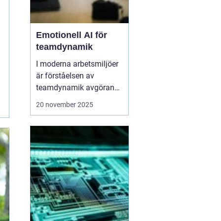
Emotionell AI för
teamdynamik
I moderna arbetsmiljöer
är förståelsen av
teamdynamik avgörande
för produktivitet och
20 november 2025
trivsel. Emotionell AI för
teamdynamik handlar
om hur artificiell
intelligens kan analysera
och tolka
känslomässiga si...