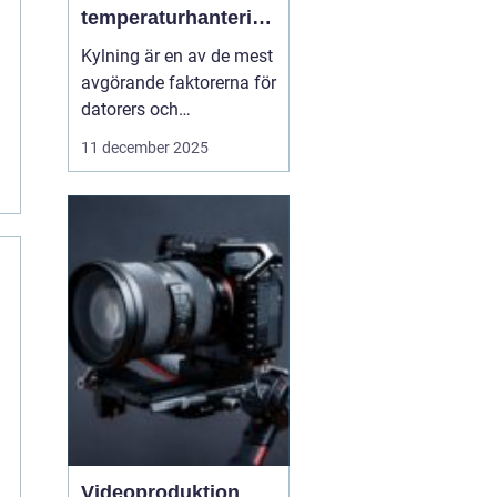
temperaturhantering
formar prestanda
Kylning är en av de mest
och design
avgörande faktorerna för
datorers och
elektronikkomponenters
11 december 2025
prestanda, även om den
ofta förbises. Hur värme
hanteras påverkar inte
bara livslängden på
processorer och
grafikkort...
Videoproduktion