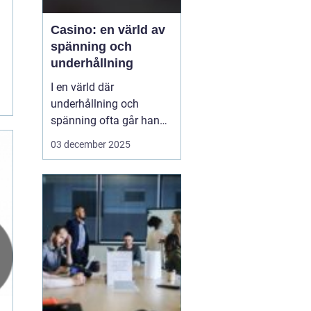
Casino: en värld av
spänning och
underhållning
I en värld där
underhållning och
spänning ofta går hand i
hand, framstår casinon
03 december 2025
som lysande exempel på
hur dessa element kan
kombineras för att
skapa oförglömliga
upplevelser. Från de
glitt...