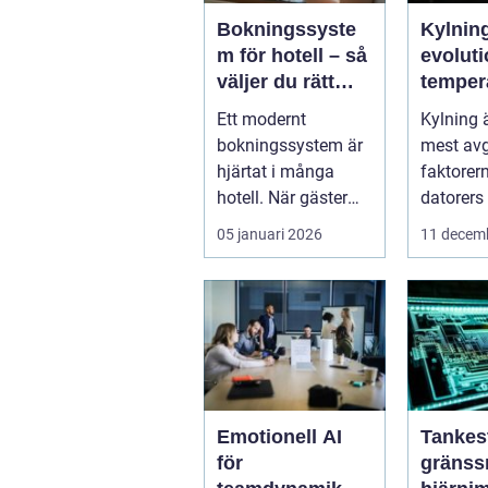
Bokningssyste
Kylnin
m för hotell – så
evoluti
väljer du rätt
temper
lösning för en
ring fo
Ett modernt
Kylning 
modern
presta
bokningssystem är
mest av
hotellvardag
design
hjärtat i många
faktorer
hotell. När gäster
datorers
förv...
elektro
05 januari 2026
11 decem
ters...
Emotionell AI
Tankes
för
gränssn