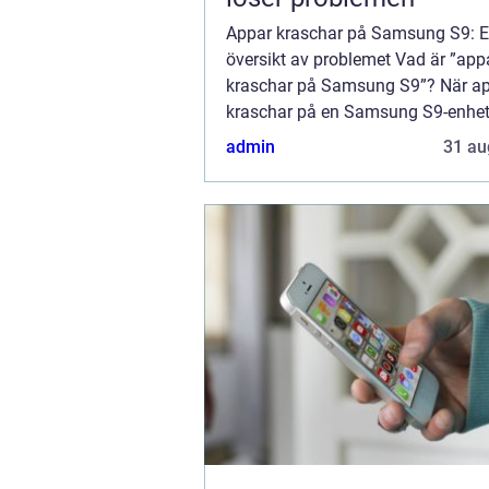
Appar kraschar på Samsung S9: E
översikt av problemet Vad är ”app
kraschar på Samsung S9”? När a
kraschar på en Samsung S9-enhet
det att de oavsiktligt stänger ner s
admin
31 au
eller inte fungerar korrekt. Detta ka