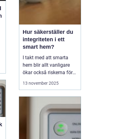
d
h
Hur säkerställer du
integriteten i ett
smart hem?
I takt med att smarta
hem blir allt vanligare
ökar också riskerna för
intrång och obehörig
13 november 2025
åtkomst till privat
information. Från
smarta lås och
övervakningskameror till
röstassistenter och
k
uppkop...