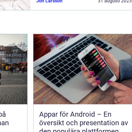
Jon Larsson
31 augusti 2023
en detaljerad översikt av problemet me...
på
Appar för Android – En
man
översikt och presentation av
den populära plattformen