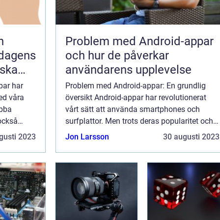
n
Problem med Android-appar
 dagens
och hur de påverkar
iska
användarens upplevelse
par har
Problem med Android-appar: En grundlig
med våra
översikt Android-appar har revolutionerat
abba
vårt sätt att använda smartphones och
 också
surfplattor. Men trots deras popularitet och
roblem.
fördelar finns det också en del problem som
gusti 2023
Jon Larsson
30 augusti 2023
undlig
användare kan stöta på när de använder
And...