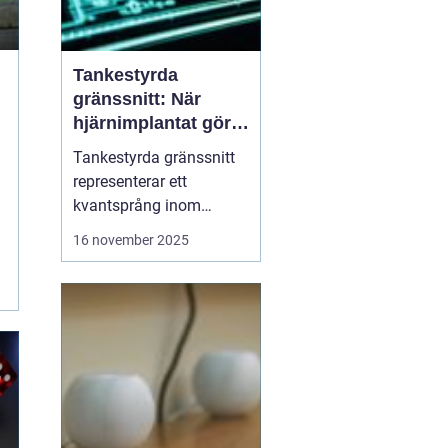
Tankestyrda
gränssnitt: När
hjärnimplantat gör
digital interaktion
Tankestyrda gränssnitt
sömlös
representerar ett
kvantsprång inom
människa–maskin-
16 november 2025
interaktion, där
hjärnimplantat möjliggör
direkt kontroll av digitala
enheter med tanke och
intention. Istället för att
anv&...