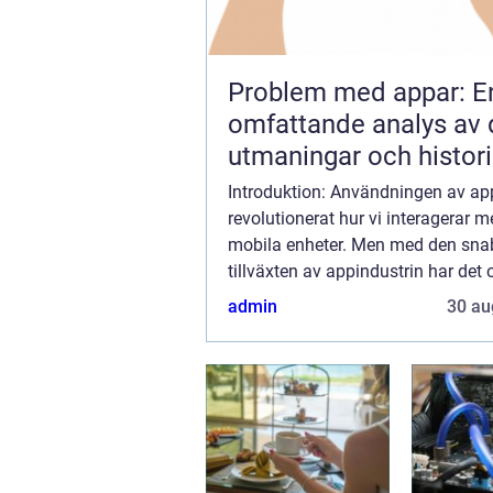
Problem med appar: E
omfattande analys av
utmaningar och histor
utveckling
Introduktion: Användningen av ap
revolutionerat hur vi interagerar 
mobila enheter. Men med den sn
tillväxten av appindustrin har det
uppstått en rad utmaningar och p
admin
30 au
Denna artikel kommer att ge en gr
översikt av...